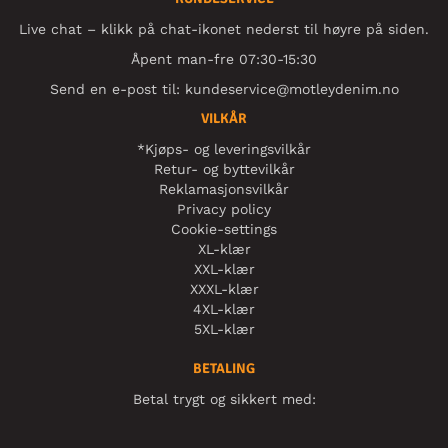
Live chat – klikk på chat-ikonet nederst til høyre på siden.
Åpent man-fre 07:30-15:30
Send en e-post til:
kundeservice@motleydenim.no
VILKÅR
*Kjøps- og leveringsvilkår
Retur- og byttevilkår
Reklamasjonsvilkår
Privacy policy
Cookie-settings
XL-klær
XXL-klær
XXXL-klær
4XL-klær
5XL-klær
BETALING
Betal trygt og sikkert med: