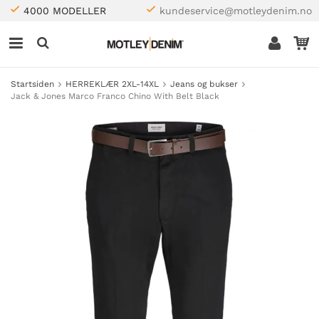
4000 MODELLER
kundeservice@motleydenim.no
Startsiden
HERREKLÆR 2XL-14XL
Jeans og bukser
Jack & Jones Marco Franco Chino With Belt Black