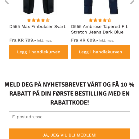
D555 Max Finbukser Svart
D555 Ambrose Tapered Fit
D5
Stretch Jeans Dark Blue
Sv
Fra KR 799,-
Fra KR 699,-
KR
inkl. mva.
inkl. mva.
Legg i handlekurven
Legg i handlekurven
MELD DEG PÅ NYHETSBREVET VÅRT OG FÅ 10 %
RABATT PÅ DIN FØRSTE BESTILLING MED EN
RABATTKODE!
JA, JEG VIL BLI MEDLEM!