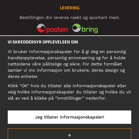
LEVERING
Bestillingen din leveres raskt og sporbart med:
VI SKREDDERSYR OPPLEVELSEN DIN
SOSIALE MEDIER
Vi bruker informasjonskapsler for å gi deg en personlig
handleopplevelse, personlig annonsering og for å holde
nettsidene våre pålitelige og sikre. For dette formålet
BEDRIFT
samler vi inn informasjon om brukere, deres design og
deres enheter.
Motley Denim Norge AS
911 891 581 MVA
Klikk "OK" hvis du tillater alle informasjonskapsler eller
velg hvilke informasjonskapsler du tillater og hvilke du vil
NB! Ikke bruk denne adressen til å sende produkter i retur!
slå av ved å klikke på "Innstillinger" nedenfor.
Jeg tillater informasjonskapsler!
NORGE/NORSK
↓