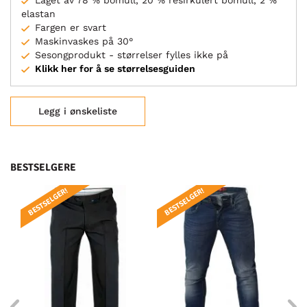
Laget av 78 % bomull, 20 % resirkulert bomull, 2 %
elastan
Fargen er svart
Maskinvaskes på 30°
Sesongprodukt - størrelser fylles ikke på
Klikk her for å se størrelsesguiden
Legg i ønskeliste
BESTSELGERE
BESTSELGER!
BESTSELGER!
BE