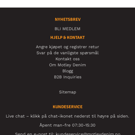
NYHETSBREV
BLI MEDLEM
HJELP & KONTAKT
Angre kjøpet og registrer retur
Svar på de vanligste spørsmål
Kontakt oss
Om Motley Denim
Blogg
B2B Inquiries
Sitemap
KUNDESERVICE
Live chat – klikk på chat-ikonet nederst til høyre på siden.
Åpent man-fre 07:30-15:30
Send en e-post til:
kundeservice@motleydenim.no