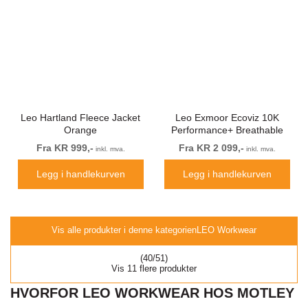
Leo Hartland Fleece Jacket
Leo Exmoor Ecoviz 10K
Orange
Performance+ Breathable
Jacket Hi-Vis Yellow
Fra KR 999,-
Fra KR 2 099,-
inkl. mva.
inkl. mva.
Legg i handlekurven
Legg i handlekurven
Vis alle produkter i denne kategorien
LEO Workwear
(40/51)
Vis 11 flere produkter
HVORFOR LEO WORKWEAR HOS MOTLEY