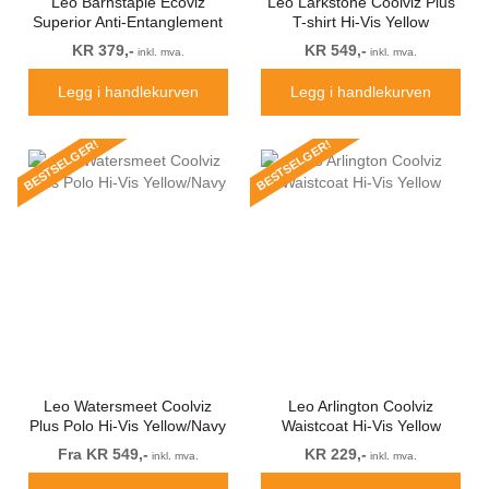
Leo Barnstaple Ecoviz
Leo Larkstone Coolviz Plus
Superior Anti-Entanglement
T-shirt Hi-Vis Yellow
Waistcoat Hi-Vis Yellow
KR 379,-
KR 549,-
inkl. mva.
inkl. mva.
Legg i handlekurven
Legg i handlekurven
BESTSELGER!
BESTSELGER!
Leo Watersmeet Coolviz
Leo Arlington Coolviz
Plus Polo Hi-Vis Yellow/Navy
Waistcoat Hi-Vis Yellow
Fra KR 549,-
KR 229,-
inkl. mva.
inkl. mva.