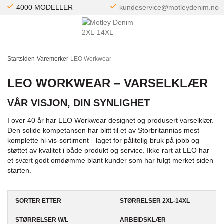
4000 MODELLER
kundeservice@motleydenim.no
Startsiden
Varemerker
LEO Workwear
LEO WORKWEAR – VARSELKLÆR
VÅR VISJON, DIN SYNLIGHET
I over 40 år har LEO Workwear designet og produsert varselklær.
Den solide kompetansen har blitt til et av Storbritannias mest
komplette hi-vis-sortiment—laget for pålitelig bruk på jobb og
støttet av kvalitet i både produkt og service. Ikke rart at LEO har
et svært godt omdømme blant kunder som har fulgt merket siden
starten.
SORTER ETTER
STØRRELSER 2XL-14XL
STØRRELSER W/L
ARBEIDSKLÆR