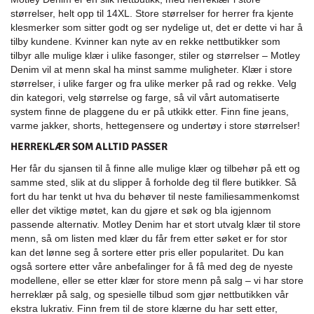
størrelser, helt opp til 14XL. Store størrelser for herrer fra kjente
klesmerker som sitter godt og ser nydelige ut, det er dette vi har å
tilby kundene. Kvinner kan nyte av en rekke nettbutikker som
tilbyr alle mulige klær i ulike fasonger, stiler og størrelser – Motley
Denim vil at menn skal ha minst samme muligheter. Klær i store
størrelser, i ulike farger og fra ulike merker på rad og rekke. Velg
din kategori, velg størrelse og farge, så vil vårt automatiserte
system finne de plaggene du er på utkikk etter. Finn fine jeans,
varme jakker, shorts, hettegensere og undertøy i store størrelser!
HERREKLÆR SOM ALLTID PASSER
Her får du sjansen til å finne alle mulige klær og tilbehør på ett og
samme sted, slik at du slipper å forholde deg til flere butikker. Så
fort du har tenkt ut hva du behøver til neste familiesammenkomst
eller det viktige møtet, kan du gjøre et søk og bla igjennom
passende alternativ. Motley Denim har et stort utvalg klær til store
menn, så om listen med klær du får frem etter søket er for stor
kan det lønne seg å sortere etter pris eller popularitet. Du kan
også sortere etter våre anbefalinger for å få med deg de nyeste
modellene, eller se etter klær for store menn på salg – vi har store
herreklær på salg, og spesielle tilbud som gjør nettbutikken vår
ekstra lukrativ. Finn frem til de store klærne du har sett etter,