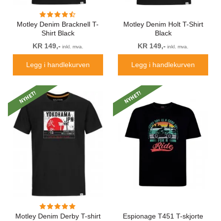
Motley Denim Bracknell T-
Motley Denim Holt T-Shirt
Shirt Black
Black
KR 149,-
KR 149,-
inkl. mva.
inkl. mva.
Legg i handlekurven
Legg i handlekurven
NYHET!
NYHET!
Motley Denim Derby T-shirt
Espionage T451 T-skjorte