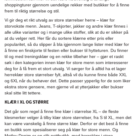
shoppingturer gjennom uendelige rekker med butikker for å finne
frem til riktig størrelse og stil.
Vi gir deg et rikt utvalg av store størrelser herre – klær for
storvokste menn. Jeans, T-skjorter, jakker og andre klær finnes i
alle ulike varianter og i mange ulike stoffer, slik at du er sikker på
at du velger rett. Her får du sortere klærne etter pris eller
popularitet, så du slipper å bla igjennom lange lister med klær for
å finne en finskjorte til festen eller bukser til hytteturen. Du finner
til og med treningsklær og en rekke tilbehør her – gjør et raskt
søk i den kategorien innen klær for store menn som interesserer
deg for å få frem et stort utvalg. Vi sørger for å alltid ha et lager
herreklær store størrelser fylt, altså vil du kunne finne både XXL
og 6XL når du behøver det. Dette passer ypperlig for de som liker
ekstra store gensere, men gjerne vil at ytterjakker eller bukser
skal sitte litt tettere.
KLÆR I XL OG STØRRE
Det går som regel å finne fine klær i størrelse XL – de fleste
klesmerker velger å tilby klær store størrelser, fra S til XL, men det
kan være vanskelig å finne større klær. Derfor er det best å finne
en butikk som spesialiserer seg på klær for store menn. Og
Motley Denim er en slik nettbutikk, med herreklær i store