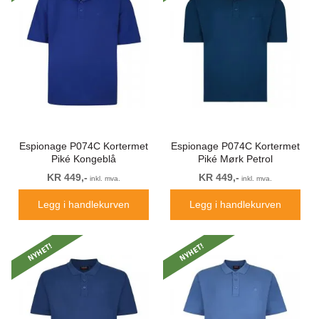
Espionage P074C Kortermet
Espionage P074C Kortermet
Piké Kongeblå
Piké Mørk Petrol
KR 449,-
KR 449,-
inkl. mva.
inkl. mva.
Legg i handlekurven
Legg i handlekurven
NYHET!
NYHET!