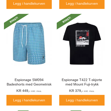
Legg i handlekurven
Legg i handlekurven
NYHET!
NYHET!
Espionage SW094
Espionage T422 T-skjorte
Badeshorts med Geometrisk
med Mount Fuji-trykk
Trykk Blå
Marineblå
KR 449,-
KR 379,-
inkl. mva.
inkl. mva.
Legg i handlekurven
Legg i handlekurven