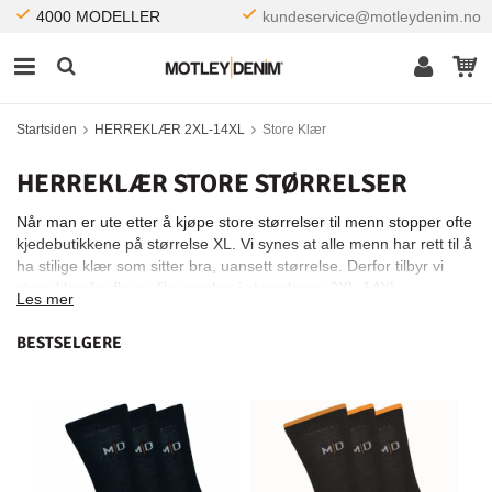
4000 MODELLER
kundeservice@motleydenim.no
Startsiden
HERREKLÆR 2XL-14XL
Store Klær
HERREKLÆR STORE STØRRELSER
Når man er ute etter å kjøpe store størrelser til menn stopper ofte
kjedebutikkene på størrelse XL. Vi synes at alle menn har rett til å
ha stilige klær som sitter bra, uansett størrelse. Derfor tilbyr vi
store klær fra flere ulike merker i størrelsene 2XL-14XL.
Les mer
BESTSELGERE