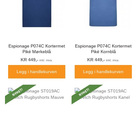
Espionage P074C Kortermet
Espionage P074C Kortermet
Piké Mørkeblå
Piké Kornblå
KR 449,-
KR 449,-
inkl. mva.
inkl. mva.
Legg i handlekurven
Legg i handlekurven
NYHET!
NYHET!