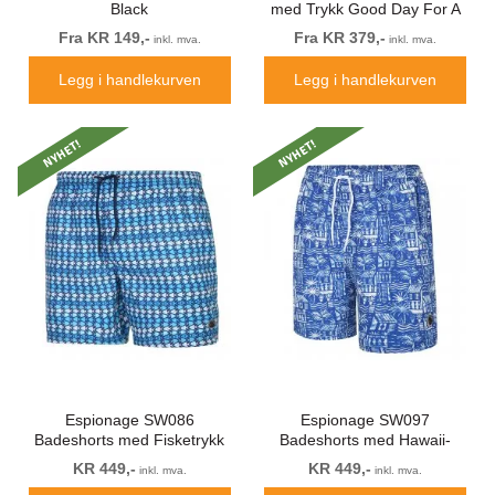
Black
med Trykk Good Day For A
Ride Svart
Fra KR 149,-
Fra KR 379,-
inkl. mva.
inkl. mva.
Legg i handlekurven
Legg i handlekurven
NYHET!
NYHET!
Espionage SW086
Espionage SW097
Badeshorts med Fisketrykk
Badeshorts med Hawaii-
Blå
trykk Kongeblå/Hvit
KR 449,-
KR 449,-
inkl. mva.
inkl. mva.