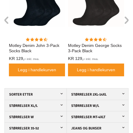
rte
Motley Denim John 3-Pack
Motley Denim George Socks
Mo
Socks Black
3-Pack Black
So
KR 129,-
KR 129,-
KR
inkl. mva.
inkl. mva.
Legg i handlekurven
Legg i handlekurven
SORTER ETTER
STØRRELSER 2XL-14XL
STØRRELSER XL/L
STØRRELSER W/L
STØRRELSER W
STØRRELSER MT-4XLT
STØRRELSER 35-52
JEANS OG BUKSER