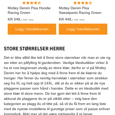
rte
Motley Denim Pisa Hoodie
Motley Denim Pisa
Mo
Racing Green
Sweatpants Racing Green
Bl
KR 549,-
KR 449,-
KR
inkl. mva.
inkl. mva.
Legg i handlekurven
Legg i handlekurven
STORE STØRRELSER HERRE
Det er ikke alltid like lett å finne store størrelser når man er ute og
ser etter en påfylling til garderoben. Vanlige klesbutikker virker å
ha et noe begrenset utvalg av store klær, derfor er vi på Motley
Denim her for å hjelpe deg med å finne frem til de klærne du
trenger. Her finner du nemlig herreklær i størrelser som strekker
seg fra XL og helt opp til 14XL, slik at du er sikker på at de nye
plaggene passer som hånd i hanske. Dette er en klesbutikk med
store klær til store menn. De har gjort det lett å finne frem til
akkurat de plaggene du er på utkikk etter – velg bare den
kategorien av plagg du vil titte på, så vil du få frem en lang liste
med de nyeste modellene til gunstige priser som vil passe enhver
lommebok. Aldri mer vil det være nødvendig å ta lange