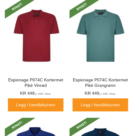
NYHET!
NYHET!
Espionage P074C Kortermet
Espionage P074C Kortermet
Piké Vinrød
Piké Grangrønn
KR 449,-
KR 449,-
inkl. mva.
inkl. mva.
Legg i handlekurven
Legg i handlekurven
NYHET!
NYHET!