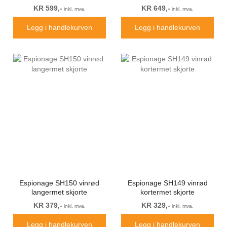
Black/Red
mørkebrun
KR 599,-
KR 649,-
inkl. mva.
inkl. mva.
Legg i handlekurven
Legg i handlekurven
Espionage SH150 vinrød
Espionage SH149 vinrød
langermet skjorte
kortermet skjorte
KR 379,-
KR 329,-
inkl. mva.
inkl. mva.
Legg i handlekurven
Legg i handlekurven