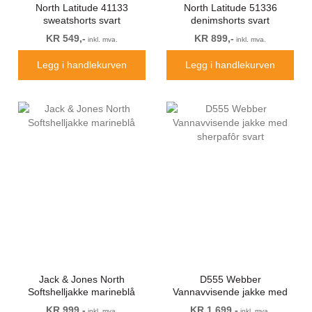
North Latitude 41133
North Latitude 51336
sweatshorts svart
denimshorts svart
KR 549,-
KR 899,-
inkl. mva.
inkl. mva.
Legg i handlekurven
Legg i handlekurven
Jack & Jones North
D555 Webber
Softshelljakke marineblå
Vannavvisende jakke med
sherpafôr svart
KR 999,-
KR 1 699,-
inkl. mva.
inkl. mva.