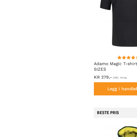
enim
D555 Claude Stretch Jeans
Adamo Magic T-shirt
ZES
Black TALL SIZES
SIZES
KR 799,-
KR 279,-
inkl. mva.
inkl. mva.
Legg i handlekurven
Legg i handle
BESTE PRIS