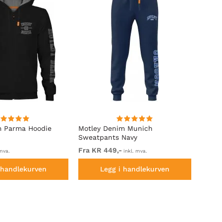
m Parma Hoodie
Motley Denim Munich
Motle
Sweatpants Navy
Royal
Fra KR 449,-
Fra K
mva.
inkl. mva.
 handlekurven
Legg i handlekurven