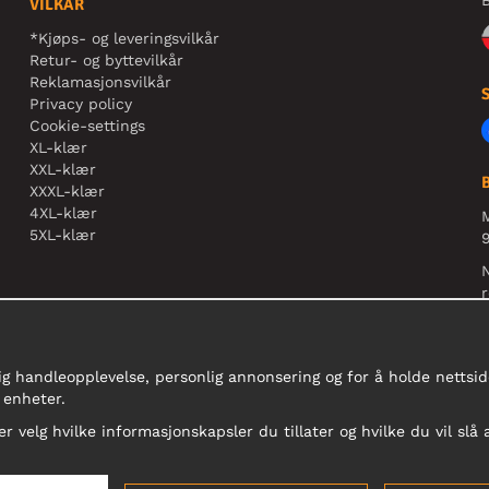
B
VILKÅR
*Kjøps- og leveringsvilkår
Retur- og byttevilkår
Reklamasjonsvilkår
Privacy policy
Cookie-settings
XL-klær
XXL-klær
XXXL-klær
4XL-klær
5XL-klær
9
N
r
ig handleopplevelse, personlig annonsering og for å holde nettside
 enheter.
er velg hvilke informasjonskapsler du tillater og hvilke du vil slå 