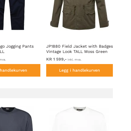
go Jogging Pants
JP1880 Field Jacket with Badges
JP188
LL
Vintage Look TALL Moss Green
Pocke
KR 1 599,-
KR 69
 mva.
inkl. mva.
 handlekurven
Legg i handlekurven