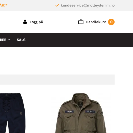
ÅR)*
kundeservice@motleydenim.no
0
Logg på
Handlekurv
KER
SALG