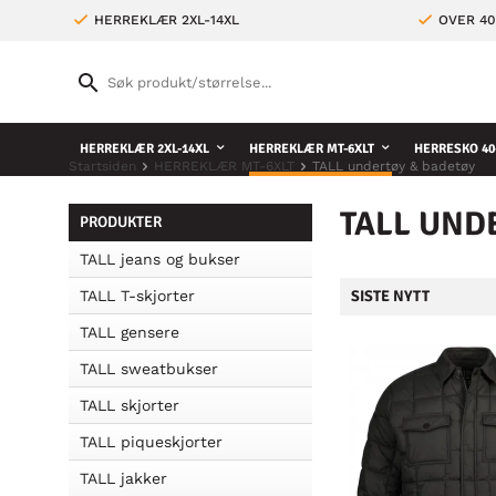
HERREKLÆR 2XL-14XL
OVER 4
HERREKLÆR 2XL-14XL
HERREKLÆR MT-6XLT
HERRESKO 40
Startsiden
HERREKLÆR MT-6XLT
TALL undertøy & badetøy
TALL UND
PRODUKTER
TALL jeans og bukser
TALL T-skjorter
SISTE NYTT
TALL gensere
TALL sweatbukser
TALL skjorter
TALL piqueskjorter
TALL jakker