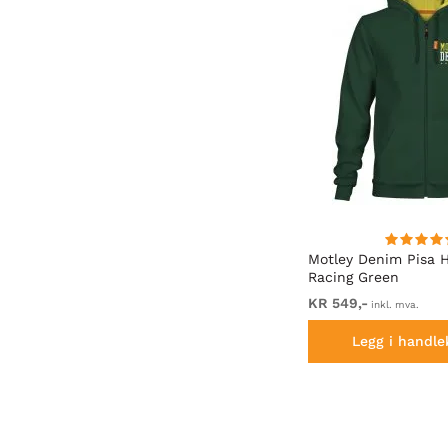
te
Motley Denim Milan T-skjorte
Motley Denim Pisa 
Koksgrå
Racing Green
Fra KR 229,-
KR 549,-
inkl. mva.
inkl. mva.
Legg i handlekurven
Legg i handle