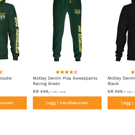
Hoodie
Motley Denim Pisa Sweatpants
Motley Deni
Racing Green
Black
KR 449,-
KR 549,-
inkl. mva.
inkl. 
kurven
Legg i handlekurven
Legg i