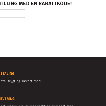
STILLING MED EN RABATTKODE!
BETALING
etal trygt og sikkert med:
LEVERING