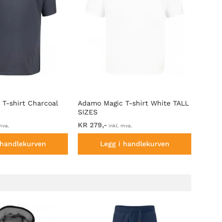
T-shirt Charcoal
Adamo Magic T-shirt White TALL
Kam J
SIZES
SIZES
KR 279,-
KR 59
mva.
inkl. mva.
 handlekurven
Legg i handlekurven