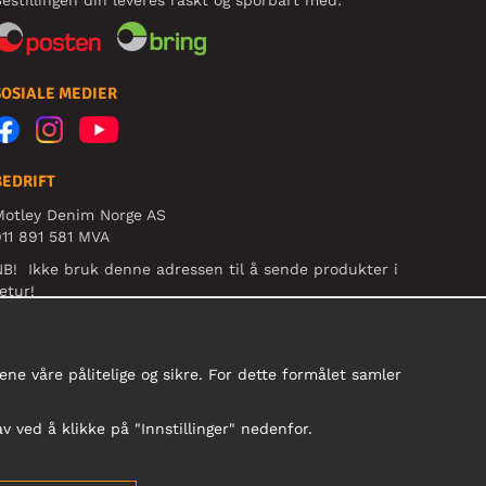
estillingen din leveres raskt og sporbart med:
SOSIALE MEDIER
BEDRIFT
Motley Denim Norge AS
11 891 581 MVA
B! Ikke bruk denne adressen til å sende produkter i
etur!
ne våre pålitelige og sikre. For dette formålet samler
av ved å klikke på "Innstillinger" nedenfor.