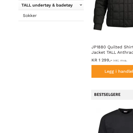
TALL undertøy & badetøy
Sokker
ted
North Latitude Denim Hooded
JP1880 Quilted Shirt
Full-Zip Sweatshirt Black TALL
Jacket TALL Anthrac
KR 649,-
KR 1 299,-
inkl. mva.
inkl. mva.
Legg i handlekurven
Legg i handle
BESTSELGERE