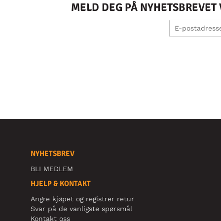
MELD DEG PÅ NYHETSBREVET V
NYHETSBREV
BLI MEDLEM
HJELP & KONTAKT
Angre kjøpet og registrer retur
Svar på de vanligste spørsmål
Kontakt oss