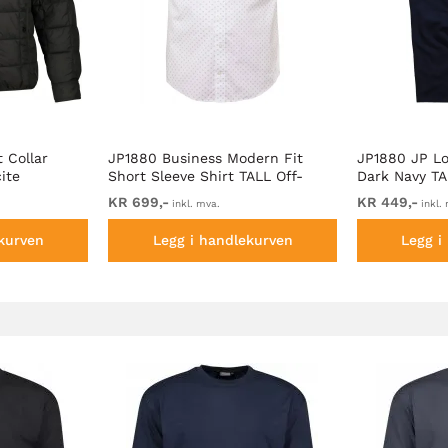
 Collar
JP1880 Business Modern Fit
JP1880 JP Lo
ite
Short Sleeve Shirt TALL Off-
Dark Navy TA
White
KR 699,-
KR 449,-
inkl. mva.
inkl.
kurven
Legg i handlekurven
Legg i