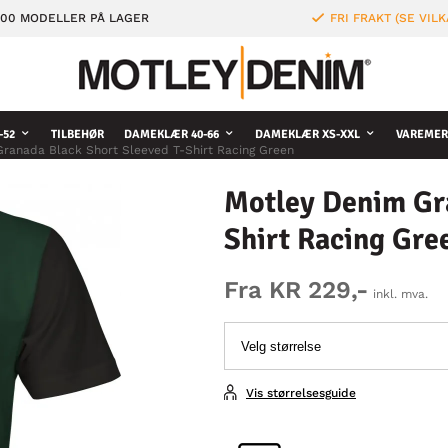
000 MODELLER PÅ LAGER
FRI FRAKT (SE VILK
-52
TILBEHØR
DAMEKLÆR 40-66
DAMEKLÆR XS-XXL
VAREMER
ranada Black Short Sleeved T-Shirt Racing Green
Motley Denim Gra
Shirt Racing Gre
Fra KR 229,-
inkl. mva.
Vis størrelsesguide