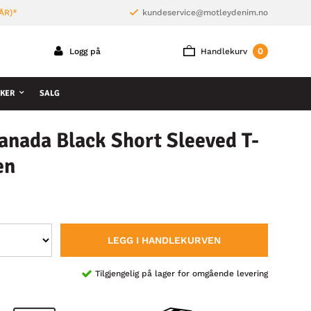
ÅR)*
kundeservice@motleydenim.no
0
Logg på
Handlekurv
KER
SALG
nada Black Short Sleeved T-
en
LEGG I HANDLEKURVEN
Tilgjengelig på lager for omgående levering