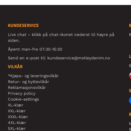
KUNDESERVICE
Live chat – klikk på chat-ikonet nederst til høyre på
B
siden.
Åpent man-fre 07:30-15:30
Send en e-post til:
kundeservice@motleydenim.no
B
VILKÅR
*Kjøps- og leveringsvilkår
Retur- og byttevilkår
Reklamasjonsvilkår
Privacy policy
Cookie-settings
XL-klær
XXL-klær
XXXL-klær
4XL-klær
5XL-klær
9