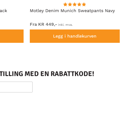
lack
Motley Denim Munich Sweatpants Navy
Motle
Fra KR 449,-
Fra K
inkl. mva.
n
Legg i handlekurven
STILLING MED EN RABATTKODE!