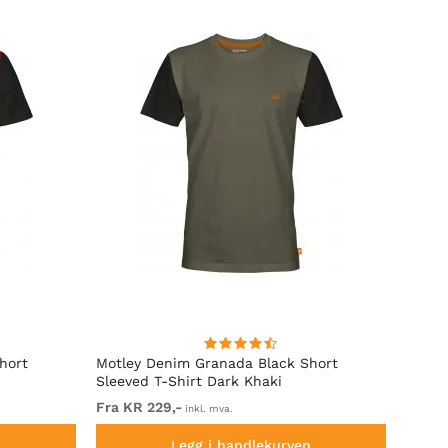
hort
Motley Denim Granada Black Short
Motle
Sleeved T-Shirt Dark Khaki
Sleeve
Fra KR 229,-
Fra K
inkl. mva.
n
Legg i handlekurven