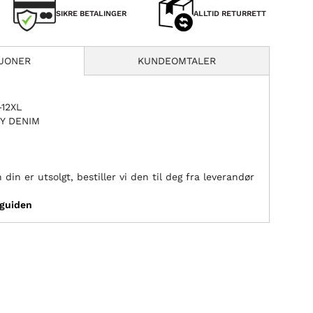
SIKRE BETALINGER
ALLTID RETURRETT
SJONER
KUNDEOMTALER
–12XL
EY DENIM
 din er utsolgt, bestiller vi den til deg fra leverandør
sguiden