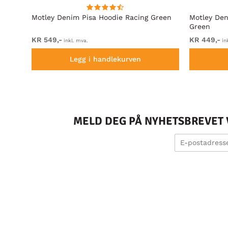
rå
Motley Denim Pisa Hoodie Racing Green
Motley Den
Green
KR 549,-
KR 449,-
inkl. mva.
in
Legg i handlekurven
MELD DEG PÅ NYHETSBREVET V