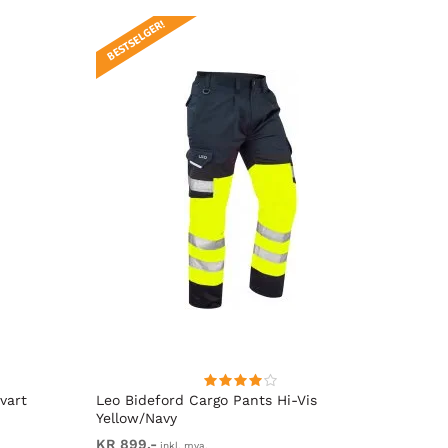
BESTSELGER!
BESTS
vart
Leo Bideford Cargo Pants Hi-Vis
Leo La
Yellow/Navy
Orang
KR 899,-
Fra K
inkl. mva.