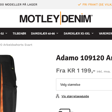
000 MODELLER PÅ LAGER
FRI FRAKT (SE VILK
-52
TILBEHØR
DAMEKLÆR 40-66
DAMEKLÆR XS-XXL
VAREMER
0 Arbeidsshorts Svart
Adamo 109120 Ar
Fra KR 1 199,-
inkl. mva.
Vis størrelsesguide