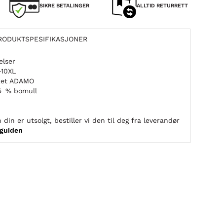
SIKRE BETALINGER
ALLTID RETURRETT
RODUKTSPESIFIKASJONER
elser
–10XL
rket ADAMO
35 % bomull
 din er utsolgt, bestiller vi den til deg fra leverandør
sguiden