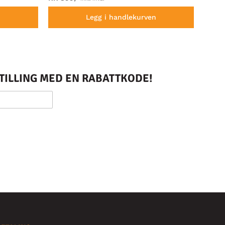
n
Legg i handlekurven
STILLING MED EN RABATTKODE!