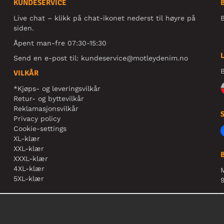
KUNDESERVICE
Live chat – klikk på chat-ikonet nederst til høyre på
B
siden.
Åpent man-fre 07:30-15:30
Send en e-post til:
kundeservice@motleydenim.no
B
VILKÅR
*Kjøps- og leveringsvilkår
Retur- og byttevilkår
Reklamasjonsvilkår
Privacy policy
Cookie-settings
XL-klær
XXL-klær
XXXL-klær
4XL-klær
5XL-klær
9
N
r