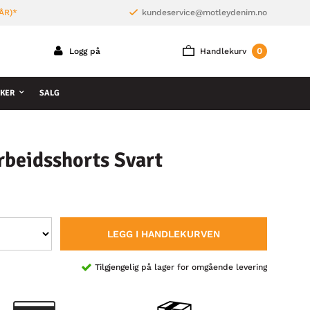
ÅR)*
kundeservice@motleydenim.no
0
Logg på
Handlekurv
KER
SALG
beidsshorts Svart
LEGG I HANDLEKURVEN
Tilgjengelig på lager for omgående levering