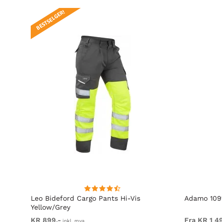
BESTSELGER!
Leo Bideford Cargo Pants Hi-Vis
Adamo 1091
Yellow/Grey
KR 899,-
Fra KR 1 4
inkl. mva.