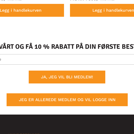
Legg i handlekurven
Legg i handlekurve
ÅRT OG FÅ 10 % RABATT PÅ DIN FØRSTE BE
JA, JEG VIL BLI MEDLEM!
JEG ER ALLEREDE MEDLEM OG VIL LOGGE INN