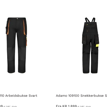
10 Arbeidsbukse Svart
Adamo 109100 Snekkerbukse S
99,-
Fra KR 1 899,-
inkl. mva.
inkl. mva.