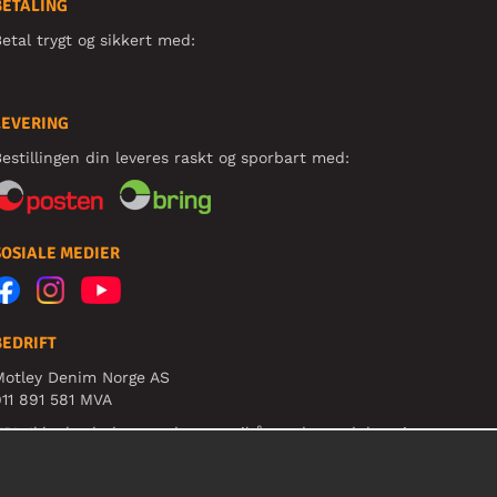
BETALING
etal trygt og sikkert med:
LEVERING
estillingen din leveres raskt og sporbart med:
SOSIALE MEDIER
BEDRIFT
Motley Denim Norge AS
11 891 581 MVA
B! Ikke bruk denne adressen til å sende produkter i
etur!