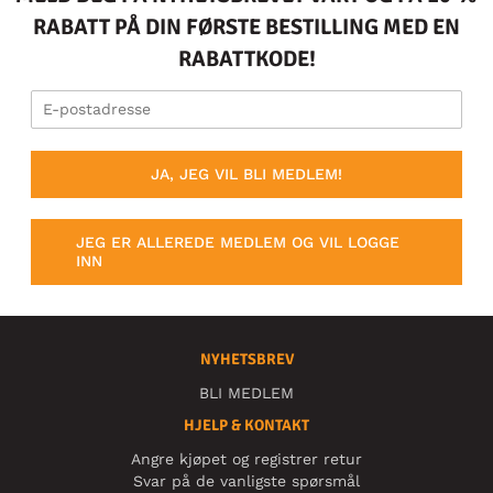
RABATT PÅ DIN FØRSTE BESTILLING MED EN
RABATTKODE!
JA, JEG VIL BLI MEDLEM!
JEG ER ALLEREDE MEDLEM OG VIL LOGGE
INN
NYHETSBREV
BLI MEDLEM
HJELP & KONTAKT
Angre kjøpet og registrer retur
Svar på de vanligste spørsmål