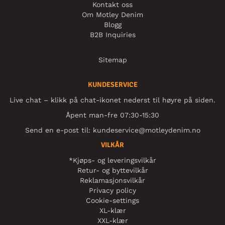
Kontakt oss
Om Motley Denim
Blogg
B2B Inquiries
Sitemap
KUNDESERVICE
Live chat – klikk på chat-ikonet nederst til høyre på siden.
Åpent man-fre 07:30-15:30
Send en e-post til:
kundeservice@motleydenim.no
VILKÅR
*Kjøps- og leveringsvilkår
Retur- og byttevilkår
Reklamasjonsvilkår
Privacy policy
Cookie-settings
XL-klær
XXL-klær