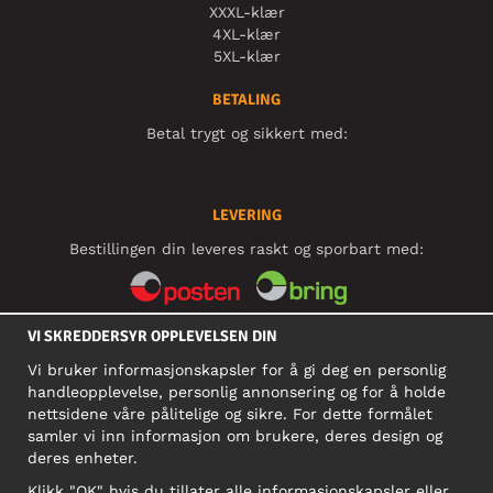
XXXL-klær
4XL-klær
5XL-klær
BETALING
Betal trygt og sikkert med:
LEVERING
Bestillingen din leveres raskt og sporbart med:
VI SKREDDERSYR OPPLEVELSEN DIN
SOSIALE MEDIER
Vi bruker informasjonskapsler for å gi deg en personlig
handleopplevelse, personlig annonsering og for å holde
nettsidene våre pålitelige og sikre. For dette formålet
BEDRIFT
samler vi inn informasjon om brukere, deres design og
deres enheter.
Motley Denim Norge AS
911 891 581 MVA
Klikk "OK" hvis du tillater alle informasjonskapsler eller