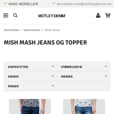
4000 MODELLER
kundeservice@motleydenim.no
Startsiden
Varemerker
Mish Mash
MISH MASH JEANS OG TOPPER
SORTER ETTER
STØRRELSER W
SHORTS
MERKER
FARGER