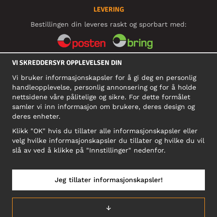
LEVERING
Bestillingen din leveres raskt og sporbart med:
VI SKREDDERSYR OPPLEVELSEN DIN
SOSIALE MEDIER
Vi bruker informasjonskapsler for å gi deg en personlig
handleopplevelse, personlig annonsering og for å holde
nettsidene våre pålitelige og sikre. For dette formålet
BEDRIFT
samler vi inn informasjon om brukere, deres design og
deres enheter.
Motley Denim Norge AS
911 891 581 MVA
Klikk "OK" hvis du tillater alle informasjonskapsler eller
velg hvilke informasjonskapsler du tillater og hvilke du vil
NB! Ikke bruk denne adressen til å sende produkter i retur!
slå av ved å klikke på "Innstillinger" nedenfor.
Jeg tillater informasjonskapsler!
NORGE/NORSK
↓