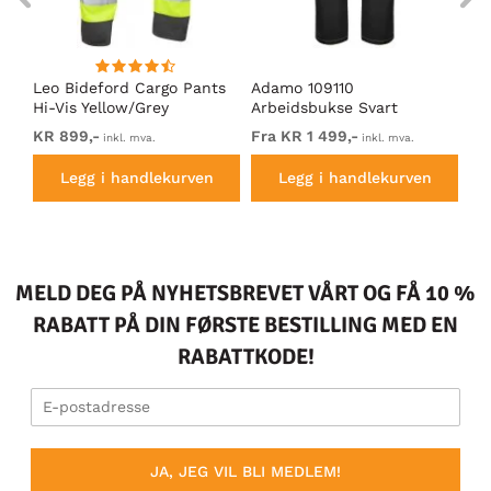
t
Leo Bideford Cargo Pants
Adamo 109110
Le
Hi-Vis Yellow/Grey
Arbeidsbukse Svart
Hi
KR 899,-
Fra KR 1 499,-
KR
inkl. mva.
inkl. mva.
Legg i handlekurven
Legg i handlekurven
MELD DEG PÅ NYHETSBREVET VÅRT OG FÅ 10 %
RABATT PÅ DIN FØRSTE BESTILLING MED EN
RABATTKODE!
JA, JEG VIL BLI MEDLEM!