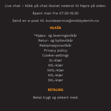
Live chat – klikk på chat-ikonet nederst til høyre på siden.
Åpent man-fre 07:30-15:30
Send en e-post til:
kundeservice@motleydenim.no
VILKÅR
*Kjøps- og leveringsvilkår
Retur- og byttevilkår
Reklamasjonsvilkår
Privacy policy
Cookie-settings
XL-klær
XXL-klær
XXXL-klær
4XL-klær
5XL-klær
BETALING
Betal trygt og sikkert med: