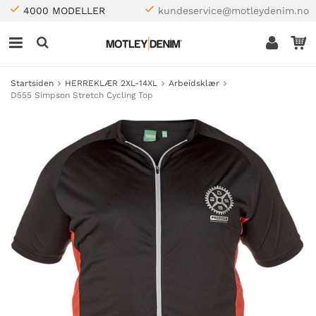
4000 MODELLER
kundeservice@motleydenim.no
Startsiden
HERREKLÆR 2XL-14XL
Arbeidsklær
D555 Simpson Stretch Cycling Top