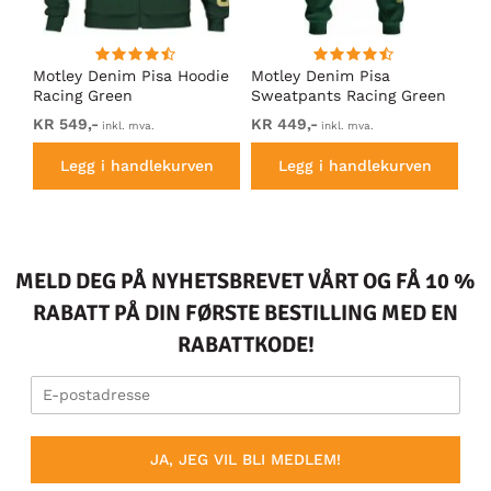
Motley Denim Pisa Hoodie
Motley Denim Pisa
Mo
Racing Green
Sweatpants Racing Green
Ho
KR 549,-
KR 449,-
KR
inkl. mva.
inkl. mva.
Legg i handlekurven
Legg i handlekurven
MELD DEG PÅ NYHETSBREVET VÅRT OG FÅ 10 %
RABATT PÅ DIN FØRSTE BESTILLING MED EN
RABATTKODE!
JA, JEG VIL BLI MEDLEM!