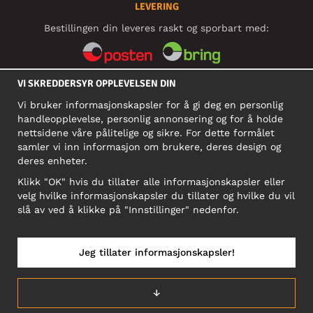
LEVERING
Bestillingen din leveres raskt og sporbart med:
VI SKREDDERSYR OPPLEVELSEN DIN
SOSIALE MEDIER
Vi bruker informasjonskapsler for å gi deg en personlig
handleopplevelse, personlig annonsering og for å holde
nettsidene våre pålitelige og sikre. For dette formålet
BEDRIFT
samler vi inn informasjon om brukere, deres design og
deres enheter.
Motley Denim Norge AS
911 891 581 MVA
Klikk "OK" hvis du tillater alle informasjonskapsler eller
velg hvilke informasjonskapsler du tillater og hvilke du vil
NB! Ikke bruk denne adressen til å sende produkter i retur!
slå av ved å klikke på "Innstillinger" nedenfor.
Jeg tillater informasjonskapsler!
NORGE/NORSK
↓