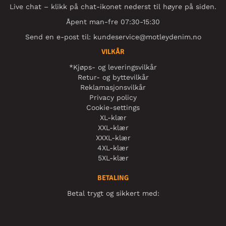
Live chat – klikk på chat-ikonet nederst til høyre på siden.
Åpent man-fre 07:30-15:30
Send en e-post til:
kundeservice@motleydenim.no
VILKÅR
*Kjøps- og leveringsvilkår
Retur- og byttevilkår
Reklamasjonsvilkår
Privacy policy
Cookie-settings
XL-klær
XXL-klær
XXXL-klær
4XL-klær
5XL-klær
BETALING
Betal trygt og sikkert med: