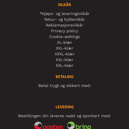
VILKÅR
*Kjøps- og leveringsvilkår
Retur- og byttevilkår
Reklamasjonsvilkår
Privacy policy
Cookie-settings
XL-klær
XXL-klær
XXXL-klær
4XL-klær
5XL-klær
BETALING
Betal trygt og sikkert med:
LEVERING
Bestillingen din leveres raskt og sporbart med: