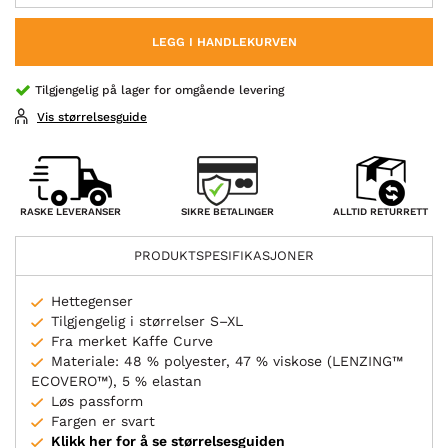
LEGG I HANDLEKURVEN
Tilgjengelig på lager for omgående levering
Vis størrelsesguide
SIKRE BETALINGER
RASKE LEVERANSER
ALLTID RETURRETT
PRODUKTSPESIFIKASJONER
Hettegenser
Tilgjengelig i størrelser S–XL
Fra merket Kaffe Curve
Materiale: 48 % polyester, 47 % viskose (LENZING™
ECOVERO™), 5 % elastan
Løs passform
Fargen er svart
Klikk her for å se størrelsesguiden