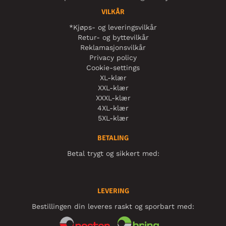
VILKÅR
*Kjøps- og leveringsvilkår
Retur- og byttevilkår
Reklamasjonsvilkår
Privacy policy
Cookie-settings
XL-klær
XXL-klær
XXXL-klær
4XL-klær
5XL-klær
BETALING
Betal trygt og sikkert med:
LEVERING
Bestillingen din leveres raskt og sporbart med: