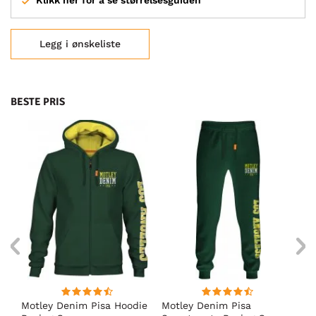
Klikk her for å se størrelsesguiden
Legg i ønskeliste
BESTE PRIS
Motley Denim Pisa Hoodie
Motley Denim Pisa
Mo