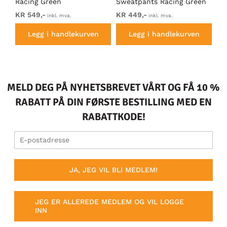
Racing Green
Sweatpants Racing Green
Ho
KR 549,-
KR 449,-
KR
inkl. mva.
inkl. mva.
Legg i handlekurven
Legg i handlekurven
MELD DEG PÅ NYHETSBREVET VÅRT OG FÅ 10 %
RABATT PÅ DIN FØRSTE BESTILLING MED EN
RABATTKODE!
JA, JEG VIL BLI MEDLEM!
JEG ER ALLEREDE MEDLEM OG VIL LOGGE
INN