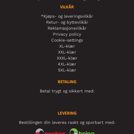
VILKÅR
*Kjøps- og leveringsvilkår
Retur- og byttevilkår
Reklamasjonsvilkår
Privacy policy
Cookie-settings
XL-klær
XXL-klær
XXXL-klær
4XL-klær
5XL-klær
BETALING
Betal trygt og sikkert med:
LEVERING
Bestillingen din leveres raskt og sporbart med: