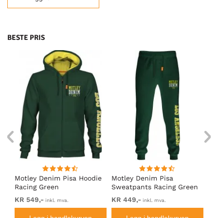
BESTE PRIS
Motley Denim Pisa Hoodie
Motley Denim Pisa
Mo
Racing Green
Sweatpants Racing Green
Ho
KR 549,-
KR 449,-
KR
inkl. mva.
inkl. mva.
Legg i handlekurven
Legg i handlekurven