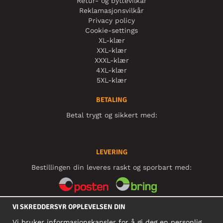
Retur- og byttevilkår
Reklamasjonsvilkår
Privacy policy
Cookie-settings
XL-klær
XXL-klær
XXXL-klær
4XL-klær
5XL-klær
BETALING
Betal trygt og sikkert med:
LEVERING
Bestillingen din leveres raskt og sporbart med:
VI SKREDDERSYR OPPLEVELSEN DIN
SOSIALE MEDIER
Vi bruker informasjonskapsler for å gi deg en personlig