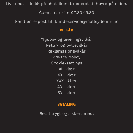
Live chat – klikk på chat-ikonet nederst til høyre på siden.
Åpent man-fre 07:30-15:30
Send en e-post til:
kundeservice@motleydenim.no
VILKÅR
*Kjøps- og leveringsvilkår
Retur- og byttevilkår
Reklamasjonsvilkår
Privacy policy
Cookie-settings
XL-klær
XXL-klær
XXXL-klær
4XL-klær
5XL-klær
BETALING
Betal trygt og sikkert med: