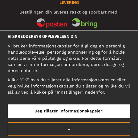
LEVERING
Bestillingen din leveres raskt og sporbart med:
VI SKREDDERSYR OPPLEVELSEN DIN
SOSIALE MEDIER
Vi bruker informasjonskapsler for å gi deg en personlig
handleopplevelse, personlig annonsering og for å holde
nettsidene våre pålitelige og sikre. For dette formålet
BEDRIFT
samler vi inn informasjon om brukere, deres design og
deres enheter.
Motley Denim Norge AS
911 891 581 MVA
Klikk "OK" hvis du tillater alle informasjonskapsler eller
velg hvilke informasjonskapsler du tillater og hvilke du vil
NB! Ikke bruk denne adressen til å sende produkter i retur!
slå av ved å klikke på "Innstillinger" nedenfor.
Jeg tillater informasjonskapsler!
NORGE/NORSK
↓