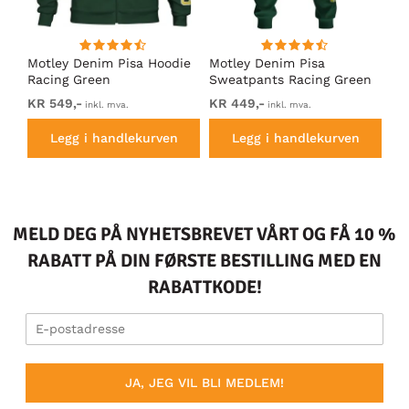
Motley Denim Pisa Hoodie
Motley Denim Pisa
Mo
Racing Green
Sweatpants Racing Green
Ho
KR 549,-
KR 449,-
KR
inkl. mva.
inkl. mva.
Legg i handlekurven
Legg i handlekurven
MELD DEG PÅ NYHETSBREVET VÅRT OG FÅ 10 %
RABATT PÅ DIN FØRSTE BESTILLING MED EN
RABATTKODE!
JA, JEG VIL BLI MEDLEM!