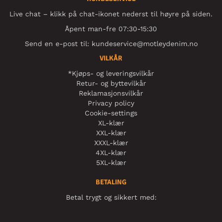
Live chat – klikk på chat-ikonet nederst til høyre på siden.
Åpent man-fre 07:30-15:30
Send en e-post til:
kundeservice@motleydenim.no
VILKÅR
*Kjøps- og leveringsvilkår
Retur- og byttevilkår
Reklamasjonsvilkår
Privacy policy
Cookie-settings
XL-klær
XXL-klær
XXXL-klær
4XL-klær
5XL-klær
BETALING
Betal trygt og sikkert med: