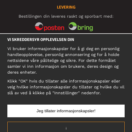
LEVERING
Bestillingen din leveres raskt og sporbart med:
VI SKREDDERSYR OPPLEVELSEN DIN
SOSIALE MEDIER
Vi bruker informasjonskapsler for å gi deg en personlig
handleopplevelse, personlig annonsering og for å holde
nettsidene våre pålitelige og sikre. For dette formålet
BEDRIFT
samler vi inn informasjon om brukere, deres design og
deres enheter.
Motley Denim Norge AS
911 891 581 MVA
Klikk "OK" hvis du tillater alle informasjonskapsler eller
velg hvilke informasjonskapsler du tillater og hvilke du vil
NB! Ikke bruk denne adressen til å sende produkter i retur!
slå av ved å klikke på "Innstillinger" nedenfor.
Jeg tillater informasjonskapsler!
NORGE/NORSK
↓