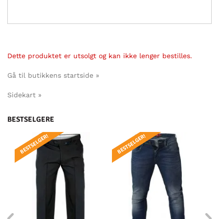
Dette produktet er utsolgt og kan ikke lenger bestilles.
Gå til butikkens startside »
Sidekart »
BESTSELGERE
BESTSELGER!
BESTSELGER!
BE