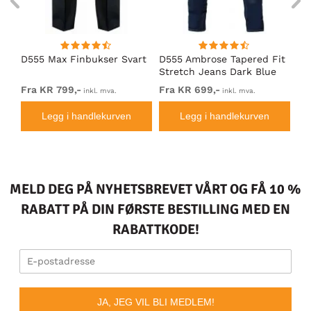
D555 Max Finbukser Svart
D555 Ambrose Tapered Fit
Ro
Stretch Jeans Dark Blue
St
Fra KR 799,-
Fra KR 699,-
KR
inkl. mva.
inkl. mva.
Legg i handlekurven
Legg i handlekurven
MELD DEG PÅ NYHETSBREVET VÅRT OG FÅ 10 %
RABATT PÅ DIN FØRSTE BESTILLING MED EN
RABATTKODE!
JA, JEG VIL BLI MEDLEM!