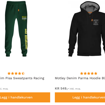
im Pisa Sweatpants Racing
Motley Denim Parma Hoodie B
KR 549,-
kl. mva.
inkl. mva.
Legg i handlekurven
Legg i handlekurve