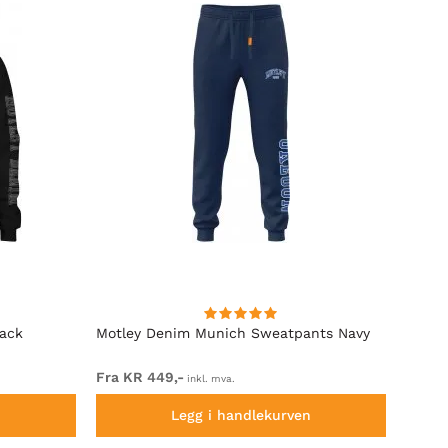
lack
Motley Denim Munich Sweatpants Navy
Motle
Fra KR 449,-
Fra K
inkl. mva.
n
Legg i handlekurven