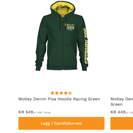
rå
Motley Denim Pisa Hoodie Racing Green
Motley Den
Green
KR 549,-
KR 449,-
inkl. mva.
in
Legg i handlekurven