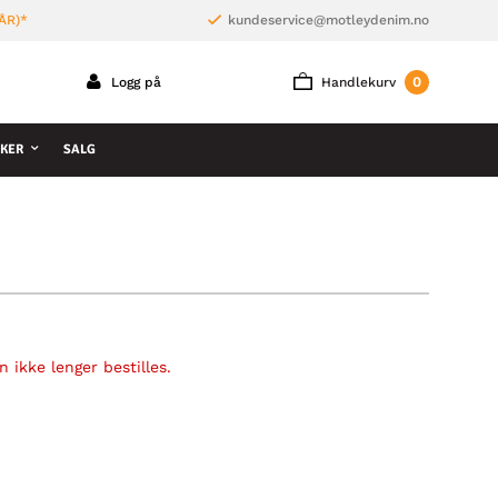
ÅR)*
kundeservice@motleydenim.no
0
Logg på
Handlekurv
KER
SALG
 ikke lenger bestilles.