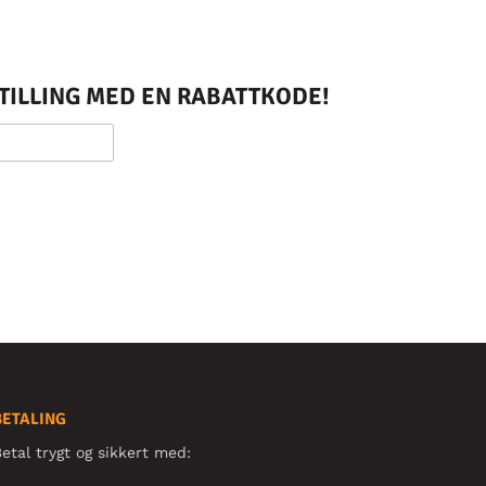
STILLING MED EN RABATTKODE!
BETALING
etal trygt og sikkert med: