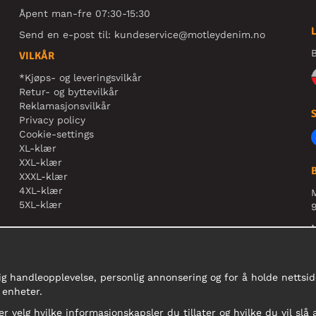
Åpent man-fre 07:30-15:30
Send en e-post til:
kundeservice@motleydenim.no
B
VILKÅR
*Kjøps- og leveringsvilkår
Retur- og byttevilkår
Reklamasjonsvilkår
Privacy policy
Cookie-settings
XL-klær
XXL-klær
XXXL-klær
4XL-klær
5XL-klær
9
N
r
ig handleopplevelse, personlig annonsering og for å holde nettside
 enheter.
er velg hvilke informasjonskapsler du tillater og hvilke du vil slå 