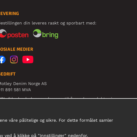
LEVERING
estillingen din leveres raskt og sporbart med:
SOSIALE MEDIER
BEDRIFT
Motley Denim Norge AS
11 891 581 MVA
B! Ikke bruk denne adressen til å sende produkter i
etur!
ne våre pålitelige og sikre. For dette formålet samler
av ved å klikke på "Innstillinger" nedenfor.