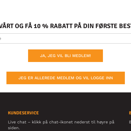
ÅRT OG FÅ 10 % RABATT PÅ DIN FØRSTE BE
JA, JEG VIL BLI MEDLEM!
JEG ER ALLEREDE MEDLEM OG VIL LOGGE INN
KUNDESERVICE
Live chat – klikk på chat-ikonet nederst til høyre på
B
siden.