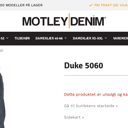
000 MODELLER PÅ LAGER
FRI FRAKT (SE VILK
-52
TILBEHØR
DAMEKLÆR 40-66
DAMEKLÆR XS-XXL
VAREMER
60
Duke 5060
Dette produktet er utsolgt og kan
Gå til butikkens startside »
Sidekart »