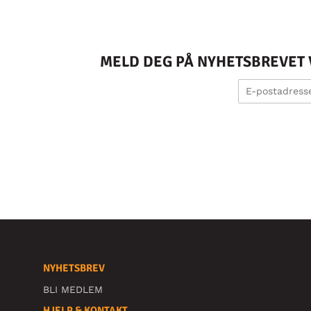
MELD DEG PÅ NYHETSBREVET V
NYHETSBREV
BLI MEDLEM
HJELP & KONTAKT