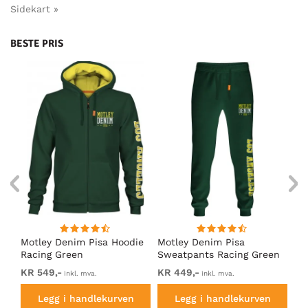
Sidekart »
BESTE PRIS
Motley Denim Pisa Hoodie
Motley Denim Pisa
Mo
Racing Green
Sweatpants Racing Green
Ho
KR 549,-
KR 449,-
KR
inkl. mva.
inkl. mva.
Legg i handlekurven
Legg i handlekurven