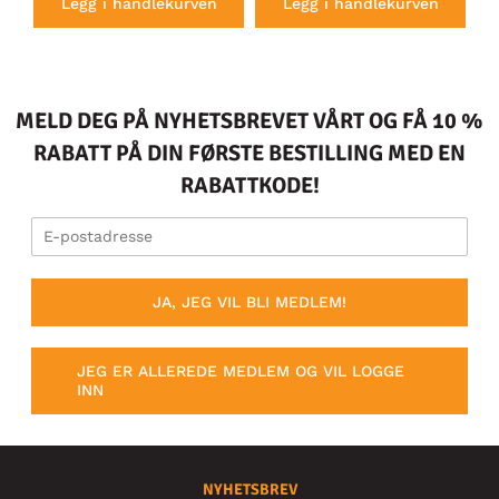
Legg i handlekurven
Legg i handlekurven
MELD DEG PÅ NYHETSBREVET VÅRT OG FÅ 10 %
RABATT PÅ DIN FØRSTE BESTILLING MED EN
RABATTKODE!
JA, JEG VIL BLI MEDLEM!
JEG ER ALLEREDE MEDLEM OG VIL LOGGE
INN
NYHETSBREV