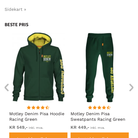
Sidekart »
BESTE PRIS
Motley Denim Pisa Hoodie
Motley Denim Pisa
Mo
Racing Green
Sweatpants Racing Green
Ho
KR 549,-
KR 449,-
KR
inkl. mva.
inkl. mva.