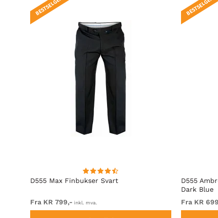
BESTSELGER!
BESTSELGER!
t Fit
D555 Max Finbukser Svart
D555 Ambro
Dark Blue
Fra KR 799,-
Fra KR 699
inkl. mva.