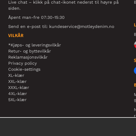
Live chat – klikk på chat-ikonet nederst til høyre på
B
siden.
Åpent man-fre 07:30-15:30
Send en e-post til:
kundeservice@motleydenim.no
B
VILKÅR
*Kjøps- og leveringsvilkår
Retur- og byttevilkår
Reklamasjonsvilkår
Privacy policy
Cookie-settings
XL-klær
XXL-klær
XXXL-klær
4XL-klær
5XL-klær
9
N
r