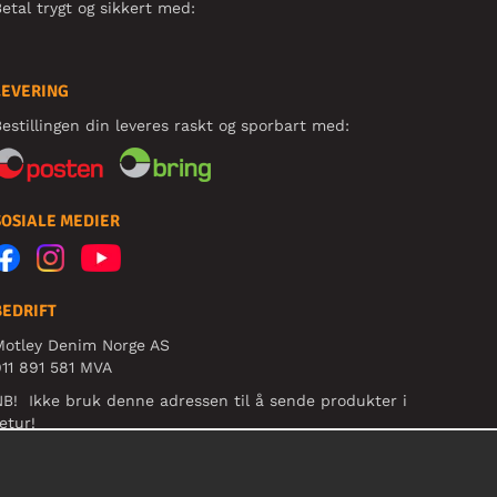
etal trygt og sikkert med:
LEVERING
estillingen din leveres raskt og sporbart med:
SOSIALE MEDIER
BEDRIFT
Motley Denim Norge AS
11 891 581 MVA
B! Ikke bruk denne adressen til å sende produkter i
etur!