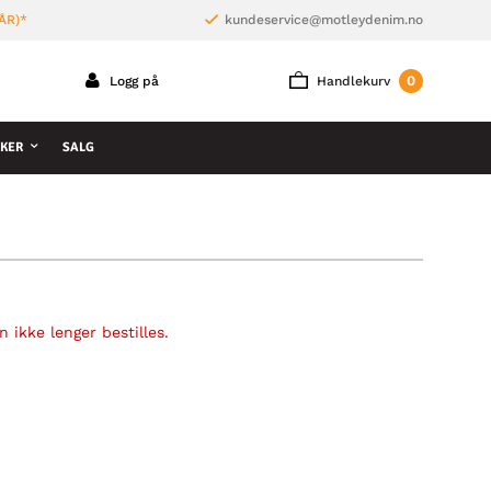
ÅR)*
kundeservice@motleydenim.no
0
Logg på
Handlekurv
KER
SALG
 ikke lenger bestilles.