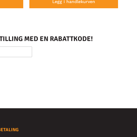
n
Legg i handlekurven
STILLING MED EN RABATTKODE!
BETALING