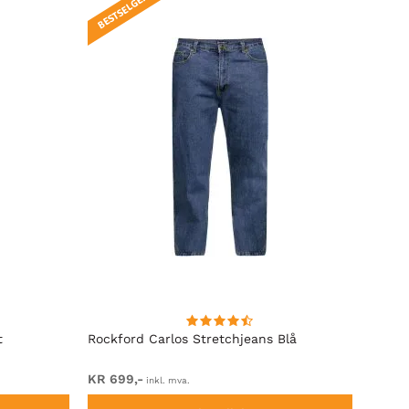
BESTSELGER!
t
Rockford Carlos Stretchjeans Blå
Rockf
KR 699,-
Fra K
inkl. mva.