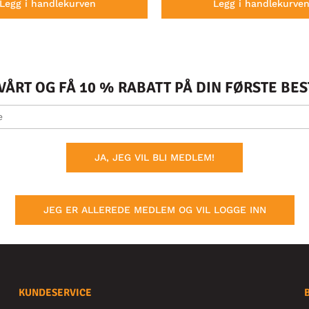
Legg i handlekurven
Legg i handlekurve
ÅRT OG FÅ 10 % RABATT PÅ DIN FØRSTE BE
JA, JEG VIL BLI MEDLEM!
JEG ER ALLEREDE MEDLEM OG VIL LOGGE INN
KUNDESERVICE