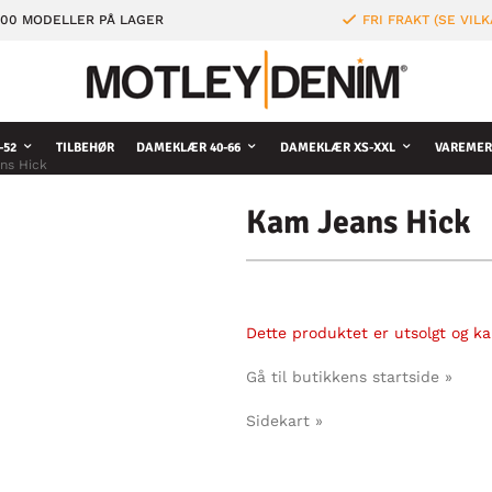
000 MODELLER PÅ LAGER
FRI FRAKT (SE VILK
-52
TILBEHØR
DAMEKLÆR 40-66
DAMEKLÆR XS-XXL
VAREMER
ns Hick
Kam Jeans Hick
Dette produktet er utsolgt og kan
Gå til butikkens startside »
Sidekart »