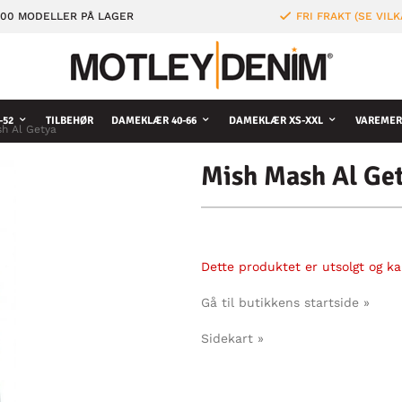
000 MODELLER PÅ LAGER
FRI FRAKT (SE VILK
-52
TILBEHØR
DAMEKLÆR 40-66
DAMEKLÆR XS-XXL
VAREMER
h Al Getya
Mish Mash Al Ge
Dette produktet er utsolgt og kan
Gå til butikkens startside »
Sidekart »