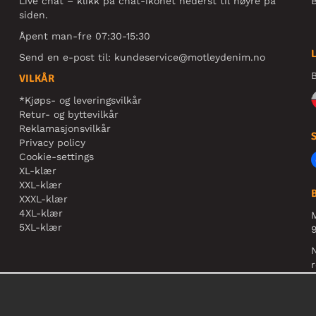
Live chat – klikk på chat-ikonet nederst til høyre på
B
siden.
Åpent man-fre 07:30-15:30
Send en e-post til:
kundeservice@motleydenim.no
B
VILKÅR
*Kjøps- og leveringsvilkår
Retur- og byttevilkår
Reklamasjonsvilkår
Privacy policy
Cookie-settings
XL-klær
XXL-klær
XXXL-klær
4XL-klær
5XL-klær
9
N
r