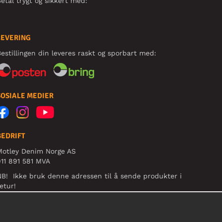
etal trygt og sikkert med:
LEVERING
estillingen din leveres raskt og sporbart med:
SOSIALE MEDIER
BEDRIFT
Motley Denim Norge AS
11 891 581 MVA
B! Ikke bruk denne adressen til å sende produkter i
etur!