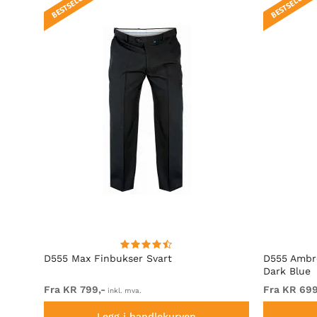
BESTSELGER!
BESTSELGER!
D555 Max Finbukser Svart
D555 Ambro
Dark Blue
Fra KR 799,-
Fra KR 699
inkl. mva.
Legg i handlekurven