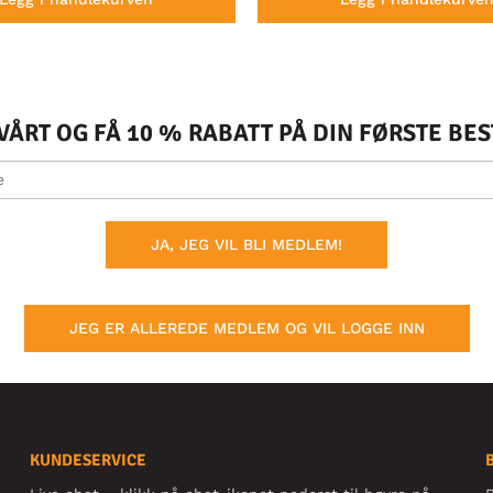
ÅRT OG FÅ 10 % RABATT PÅ DIN FØRSTE BE
JA, JEG VIL BLI MEDLEM!
JEG ER ALLEREDE MEDLEM OG VIL LOGGE INN
KUNDESERVICE