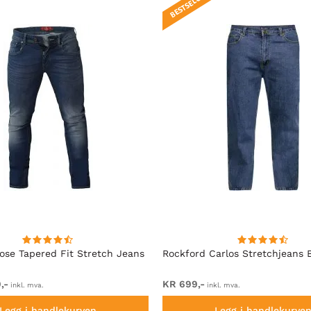
BESTSELGER!
se Tapered Fit Stretch Jeans
Rockford Carlos Stretchjeans 
,-
KR 699,-
inkl. mva.
inkl. mva.
Legg i handlekurven
Legg i handlekurve