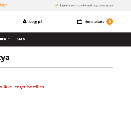
ÅR)*
kundeservice@motleydenim.no
0
Logg på
Handlekurv
KER
SALG
tya
 ikke lenger bestilles.