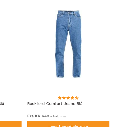
Blå
Rockford Comfort Jeans Blå
Rockf
Fra KR 649,-
Fra K
inkl. mva.
n
Legg i handlekurven