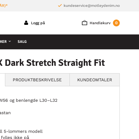
ÅR)*
kundeservice@motleydenim.no
0
Logg på
Handlekurv
KER
SALG
 Dark Stretch Straight Fit
PRODUKTBESKRIVELSE
KUNDEOMTALER
2–W56 og benlengde L30–L32
lastan
ll 5-lommers modell
fylles ikke på