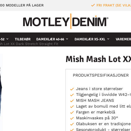
000 MODELLER PÅ LAGER
FRI FRAKT (SE VILK
-52
TILBEHØR
DAMEKLÆR 40-66
DAMEKLÆR XS-XXL
VAREMER
h Lot XX Dark Stretch Straight Fit
Mish Mash Lot XX
PRODUKTSPESIFIKASJONER
Jeans i store størrelser
Tilgjengelig i livvidde W4
MISH MASH JEANS
Laget av bomull med litt e
Fargen er mørkeblå
Maskinvaskes på 30°
Olabuksen er en tradisjone
Sesongprodukt - størrelser 