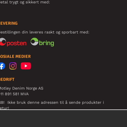
etal trygt og sikkert med:
LEVERING
estillingen din leveres raskt og sporbart med:
SOSIALE MEDIER
BEDRIFT
Motley Denim Norge AS
11 891 581 MVA
B! Ikke bruk denne adressen til å sende produkter i
etur!