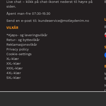
Live chat – klikk på chat-ikonet nederst til høyre på
B
siden.
Åpent man-fre 07:30-15:30
Send en e-post til:
kundeservice@motleydenim.no
B
VILKÅR
*Kjøps- og leveringsvilkår
Retur- og byttevilkår
Reklamasjonsvilkår
Privacy policy
Cookie-settings
XL-klær
XXL-klær
XXXL-klær
4XL-klær
5XL-klær
9
N
r