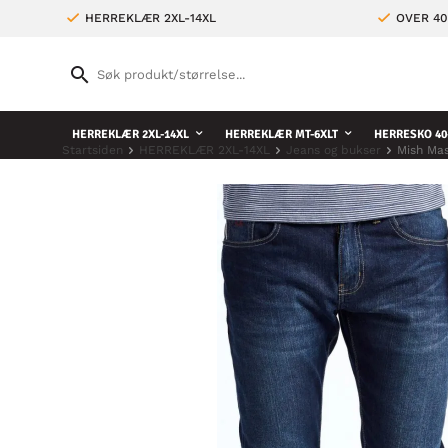
HERREKLÆR 2XL-14XL
OVER 4
HERREKLÆR 2XL-14XL
HERREKLÆR MT-6XLT
HERRESKO 40
Startsiden
HERREKLÆR 2XL-14XL
Jeans og bukser
Mish Mas