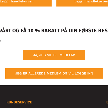
Legg i handlekurven
Legg i handlekurve
ÅRT OG FÅ 10 % RABATT PÅ DIN FØRSTE BE
JA, JEG VIL BLI MEDLEM!
JEG ER ALLEREDE MEDLEM OG VIL LOGGE INN
KUNDESERVICE