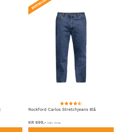
BESTSELGER!
t
Rockford Carlos Stretchjeans Blå
Rockf
KR 699,-
Fra K
inkl. mva.