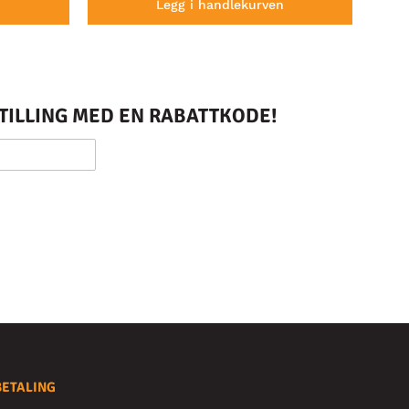
n
Legg i handlekurven
STILLING MED EN RABATTKODE!
BETALING