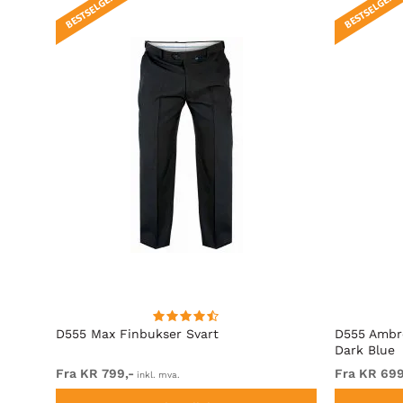
BESTSELGER!
BESTSELGER!
t Fit
D555 Max Finbukser Svart
D555 Ambro
Dark Blue
Fra KR 799,-
Fra KR 699
inkl. mva.