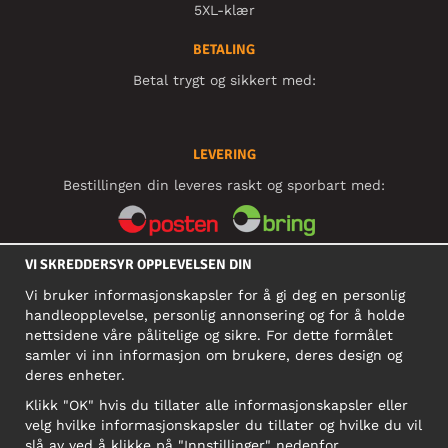
5XL-klær
BETALING
Betal trygt og sikkert med:
LEVERING
Bestillingen din leveres raskt og sporbart med:
VI SKREDDERSYR OPPLEVELSEN DIN
SOSIALE MEDIER
Vi bruker informasjonskapsler for å gi deg en personlig
handleopplevelse, personlig annonsering og for å holde
nettsidene våre pålitelige og sikre. For dette formålet
BEDRIFT
samler vi inn informasjon om brukere, deres design og
deres enheter.
Motley Denim Norge AS
911 891 581 MVA
Klikk "OK" hvis du tillater alle informasjonskapsler eller
velg hvilke informasjonskapsler du tillater og hvilke du vil
NB! Ikke bruk denne adressen til å sende produkter i retur!
slå av ved å klikke på "Innstillinger" nedenfor.