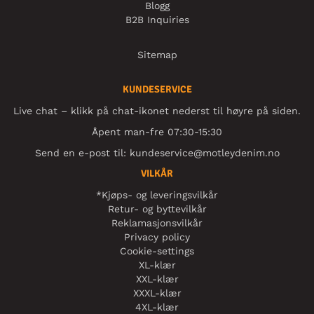
Blogg
B2B Inquiries
Sitemap
KUNDESERVICE
Live chat – klikk på chat-ikonet nederst til høyre på siden.
Åpent man-fre 07:30-15:30
Send en e-post til:
kundeservice@motleydenim.no
VILKÅR
*Kjøps- og leveringsvilkår
Retur- og byttevilkår
Reklamasjonsvilkår
Privacy policy
Cookie-settings
XL-klær
XXL-klær
XXXL-klær
4XL-klær