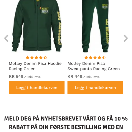
Motley Denim Pisa Hoodie
Motley Denim Pisa
Mo
Racing Green
Sweatpants Racing Green
Ho
KR 549,-
KR 449,-
KR
inkl. mva.
inkl. mva.
Legg i handlekurven
Legg i handlekurven
MELD DEG PÅ NYHETSBREVET VÅRT OG FÅ 10 %
RABATT PÅ DIN FØRSTE BESTILLING MED EN