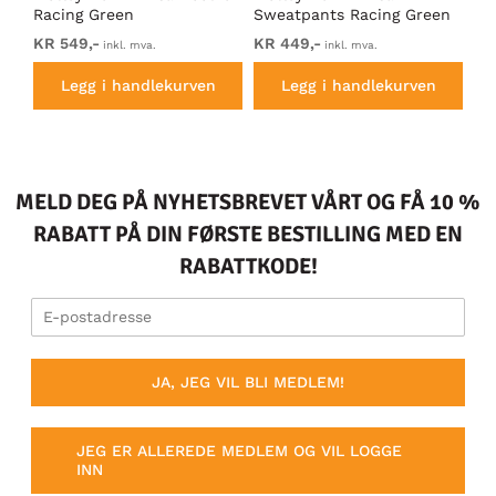
Racing Green
Sweatpants Racing Green
Ho
KR 549,-
KR 449,-
KR
inkl. mva.
inkl. mva.
Legg i handlekurven
Legg i handlekurven
MELD DEG PÅ NYHETSBREVET VÅRT OG FÅ 10 %
RABATT PÅ DIN FØRSTE BESTILLING MED EN
RABATTKODE!
JA, JEG VIL BLI MEDLEM!
JEG ER ALLEREDE MEDLEM OG VIL LOGGE
INN