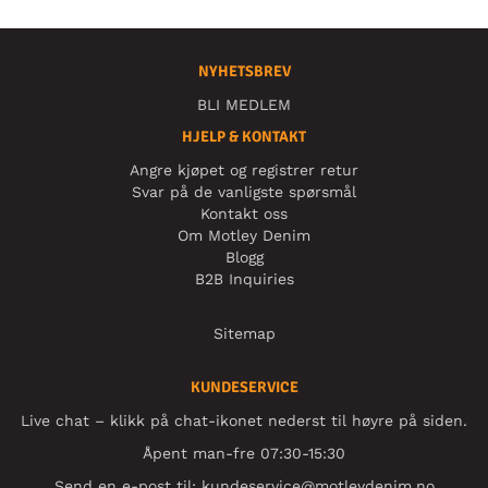
NYHETSBREV
BLI MEDLEM
HJELP & KONTAKT
Angre kjøpet og registrer retur
Svar på de vanligste spørsmål
Kontakt oss
Om Motley Denim
Blogg
B2B Inquiries
Sitemap
KUNDESERVICE
Live chat – klikk på chat-ikonet nederst til høyre på siden.
Åpent man-fre 07:30-15:30
Send en e-post til:
kundeservice@motleydenim.no