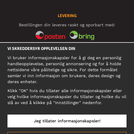
LEVERING
Bestillingen din leveres raskt og sporbart med:
VI SKREDDERSYR OPPLEVELSEN DIN
SOSIALE MEDIER
Vi bruker informasjonskapsler for å gi deg en personlig
handleopplevelse, personlig annonsering og for å holde
nettsidene våre pålitelige og sikre. For dette formålet
BEDRIFT
samler vi inn informasjon om brukere, deres design og
deres enheter.
Motley Denim Norge AS
911 891 581 MVA
Klikk "OK" hvis du tillater alle informasjonskapsler eller
velg hvilke informasjonskapsler du tillater og hvilke du vil
NB! Ikke bruk denne adressen til å sende produkter i retur!
slå av ved å klikke på "Innstillinger" nedenfor.
Jeg tillater informasjonskapsler!