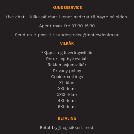
KUNDESERVICE
Live chat – klikk på chat-ikonet nederst til høyre på siden.
Åpent man-fre 07:30-15:30
Send en e-post til:
kundeservice@motleydenim.no
VILKÅR
*Kjøps- og leveringsvilkår
Retur- og byttevilkår
Reklamasjonsvilkår
Privacy policy
Cookie-settings
XL-klær
XXL-klær
XXXL-klær
4XL-klær
5XL-klær
BETALING
Betal trygt og sikkert med: