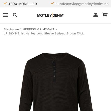
4000 MODELLER
kundeservice@motleydenim.no
Startsiden
HERREKLÆR MT-6XLT
JP1880 T-Shirt Henley Long Sleeve Striped Brown TALL