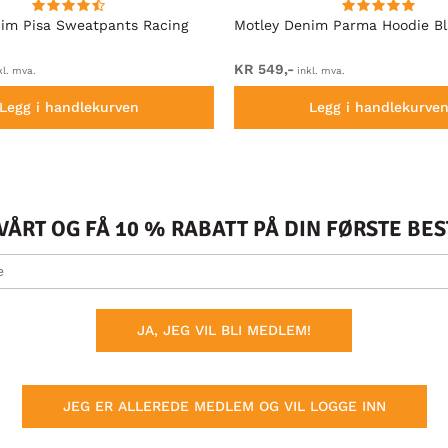
im Pisa Sweatpants Racing
Motley Denim Parma Hoodie B
KR 549,-
kl. mva.
inkl. mva.
Legg i handlekurven
Legg i handlekurve
ÅRT OG FÅ 10 % RABATT PÅ DIN FØRSTE BE
JA, JEG VIL BLI MEDLEM!
JEG ER ALLEREDE MEDLEM OG VIL LOGGE INN