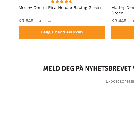
rå
Motley Denim Pisa Hoodie Racing Green
Motley Den
Green
KR 549,-
KR 449,-
inkl. mva.
in
Legg i handlekurven
MELD DEG PÅ NYHETSBREVET V