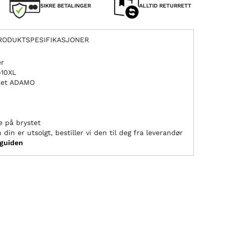
SIKRE BETALINGER
ALLTID RETURRETT
RODUKTSPESIFIKASJONER
er
–10XL
rket ADAMO
e på brystet
 din er utsolgt, bestiller vi den til deg fra leverandør
sguiden