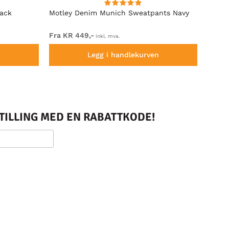
lack
Motley Denim Munich Sweatpants Navy
Motle
Fra KR 449,-
Fra K
inkl. mva.
n
Legg i handlekurven
STILLING MED EN RABATTKODE!