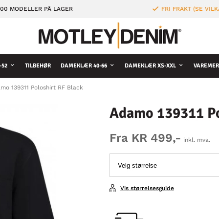
000 MODELLER PÅ LAGER
FRI FRAKT (SE VILK
-52
TILBEHØR
DAMEKLÆR 40-66
DAMEKLÆR XS-XXL
VAREMER
mo 139311 Poloshirt RF Black
Adamo 139311 Po
Fra KR 499,-
inkl. mva.
Vis størrelsesguide