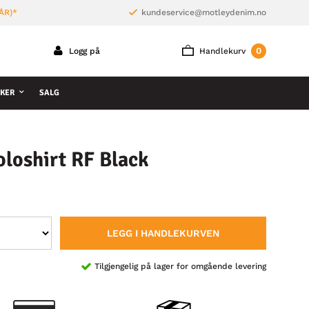
ÅR)*
kundeservice@motleydenim.no
0
Logg på
Handlekurv
KER
SALG
loshirt RF Black
LEGG I HANDLEKURVEN
Tilgjengelig på lager for omgående levering