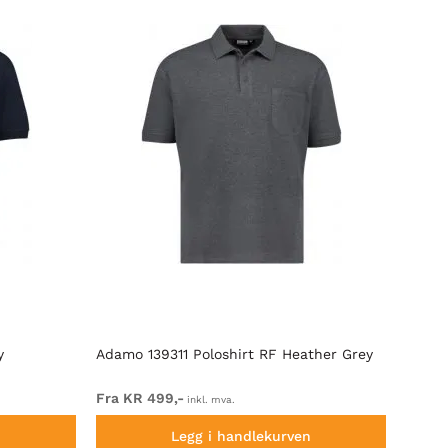
y
Adamo 139311 Poloshirt RF Heather Grey
Adamo
Fra KR 499,-
Fra K
inkl. mva.
n
Legg i handlekurven