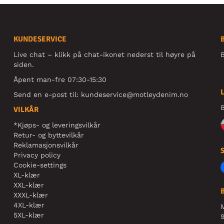
KUNDESERVICE
Live chat – klikk på chat-ikonet nederst til høyre på
B
siden.
Åpent man-fre 07:30-15:30
Send en e-post til:
kundeservice@motleydenim.no
B
VILKÅR
*Kjøps- og leveringsvilkår
Retur- og byttevilkår
Reklamasjonsvilkår
Privacy policy
Cookie-settings
XL-klær
XXL-klær
XXXL-klær
4XL-klær
5XL-klær
9