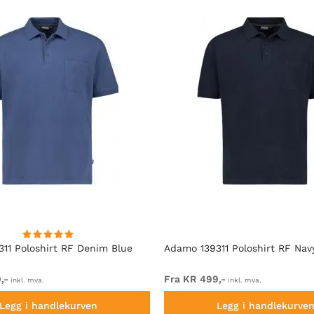
11 Poloshirt RF Denim Blue
Adamo 139311 Poloshirt RF Nav
,-
Fra KR 499,-
inkl. mva.
inkl. mva.
Legg i handlekurven
Legg i handlekurve