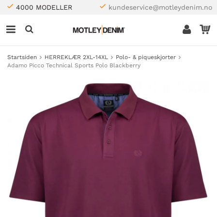
4000 MODELLER
kundeservice@motleydenim.no
Startsiden
HERREKLÆR 2XL-14XL
Polo- & piqueskjorter
Adamo Picco Technical Sports Polo Blackberry