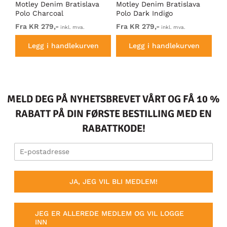
Motley Denim Bratislava
Motley Denim Bratislava
Mo
Polo Charcoal
Polo Dark Indigo
Po
Fra KR 279,-
Fra KR 279,-
Fr
inkl. mva.
inkl. mva.
Legg i handlekurven
Legg i handlekurven
MELD DEG PÅ NYHETSBREVET VÅRT OG FÅ 10 %
RABATT PÅ DIN FØRSTE BESTILLING MED EN
RABATTKODE!
JA, JEG VIL BLI MEDLEM!
JEG ER ALLEREDE MEDLEM OG VIL LOGGE
INN