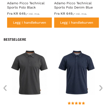
Adamo Picco Technical
Adamo Picco Technical
Ad
Sports Polo Black
Sports Polo Denim Blue
Sp
Fra KR 649,-
Fra KR 649,-
Fr
inkl. mva.
inkl. mva.
Legg i handlekurven
Legg i handlekurven
BESTSELGERE