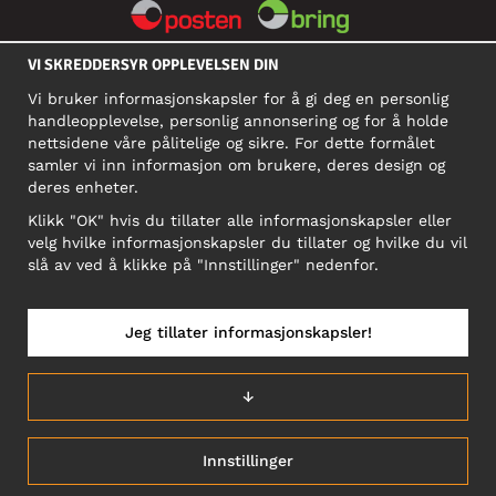
VI SKREDDERSYR OPPLEVELSEN DIN
SOSIALE MEDIER
Vi bruker informasjonskapsler for å gi deg en personlig
handleopplevelse, personlig annonsering og for å holde
nettsidene våre pålitelige og sikre. For dette formålet
BEDRIFT
samler vi inn informasjon om brukere, deres design og
deres enheter.
Motley Denim Norge AS
911 891 581 MVA
Klikk "OK" hvis du tillater alle informasjonskapsler eller
velg hvilke informasjonskapsler du tillater og hvilke du vil
NB! Ikke bruk denne adressen til å sende produkter i retur!
slå av ved å klikke på "Innstillinger" nedenfor.
Jeg tillater informasjonskapsler!
NORGE/NORSK
↓
Innstillinger