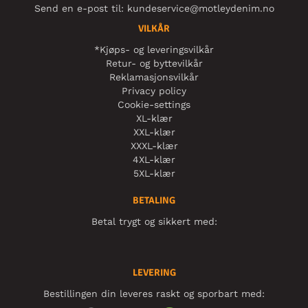
Send en e-post til:
kundeservice@motleydenim.no
VILKÅR
*Kjøps- og leveringsvilkår
Retur- og byttevilkår
Reklamasjonsvilkår
Privacy policy
Cookie-settings
XL-klær
XXL-klær
XXXL-klær
4XL-klær
5XL-klær
BETALING
Betal trygt og sikkert med:
LEVERING
Bestillingen din leveres raskt og sporbart med: