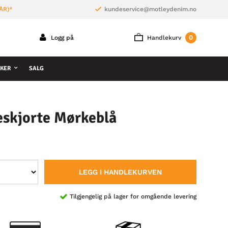
ÅR)*
kundeservice@motleydenim.no
0
Logg på
Handlekurv
KER
SALG
eskjorte Mørkeblå
LEGG I HANDLEKURVEN
Tilgjengelig på lager for omgående levering