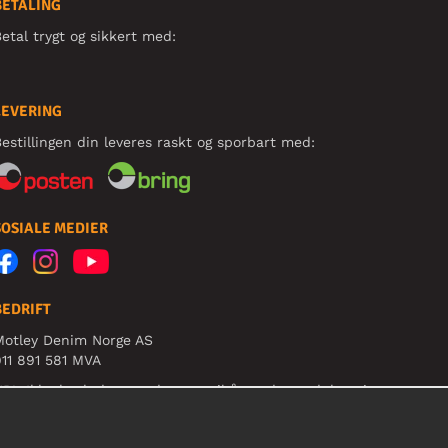
BETALING
etal trygt og sikkert med:
LEVERING
estillingen din leveres raskt og sporbart med:
SOSIALE MEDIER
BEDRIFT
Motley Denim Norge AS
11 891 581 MVA
B! Ikke bruk denne adressen til å sende produkter i
etur!