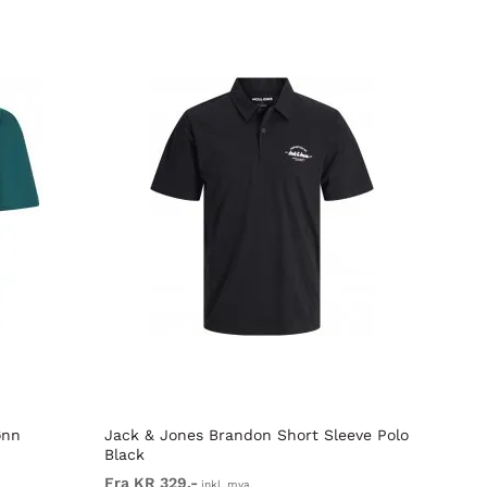
ønn
Jack & Jones Brandon Short Sleeve Polo
Motle
Black
Fra KR 329,-
Fra K
inkl. mva.