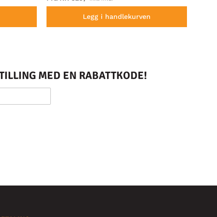
n
Legg i handlekurven
STILLING MED EN RABATTKODE!