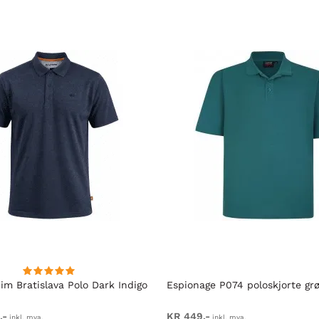
im Bratislava Polo Dark Indigo
Espionage P074 poloskjorte gr
,-
KR 449,-
inkl. mva.
inkl. mva.