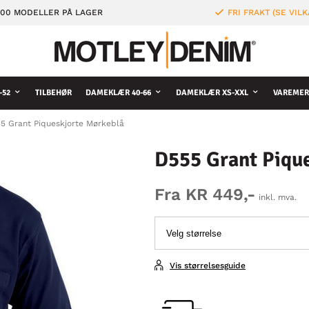
000 MODELLER PÅ LAGER
FRI FRAKT (SE VILK
-52
TILBEHØR
DAMEKLÆR 40-66
DAMEKLÆR XS-XXL
VAREMER
5 Grant Piqueskjorte Mørkeblå
D555 Grant Piqu
Fra KR 449,-
inkl. mva.
Vis størrelsesguide