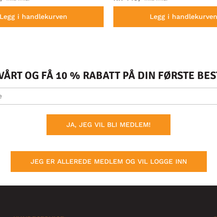
Legg i handlekurven
Legg i handlekurve
ÅRT OG FÅ 10 % RABATT PÅ DIN FØRSTE BE
JA, JEG VIL BLI MEDLEM!
JEG ER ALLEREDE MEDLEM OG VIL LOGGE INN