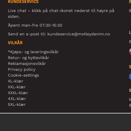
KUNDESERVICE
Live chat – klikk på chat-ikonet nederst til høyre på
B
siden.
Åpent man-fre 07:30-15:30
Send en e-post til:
kundeservice@motleydenim.no
B
VILKÅR
*Kjøps- og leveringsvilkår
Retur- og byttevilkår
Reklamasjonsvilkår
Privacy policy
Cookie-settings
XL-klær
XXL-klær
XXXL-klær
4XL-klær
5XL-klær
9
N
r