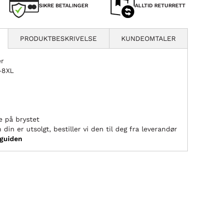
SIKRE BETALINGER
ALLTID RETURRETT
PRODUKTBESKRIVELSE
KUNDEOMTALER
er
L–8XL
e på brystet
 din er utsolgt, bestiller vi den til deg fra leverandør
sguiden