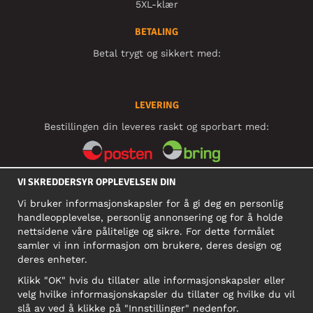
5XL-klær
BETALING
Betal trygt og sikkert med:
LEVERING
Bestillingen din leveres raskt og sporbart med:
VI SKREDDERSYR OPPLEVELSEN DIN
SOSIALE MEDIER
Vi bruker informasjonskapsler for å gi deg en personlig
handleopplevelse, personlig annonsering og for å holde
nettsidene våre pålitelige og sikre. For dette formålet
BEDRIFT
samler vi inn informasjon om brukere, deres design og
deres enheter.
Motley Denim Norge AS
911 891 581 MVA
Klikk "OK" hvis du tillater alle informasjonskapsler eller
velg hvilke informasjonskapsler du tillater og hvilke du vil
NB! Ikke bruk denne adressen til å sende produkter i retur!
slå av ved å klikke på "Innstillinger" nedenfor.