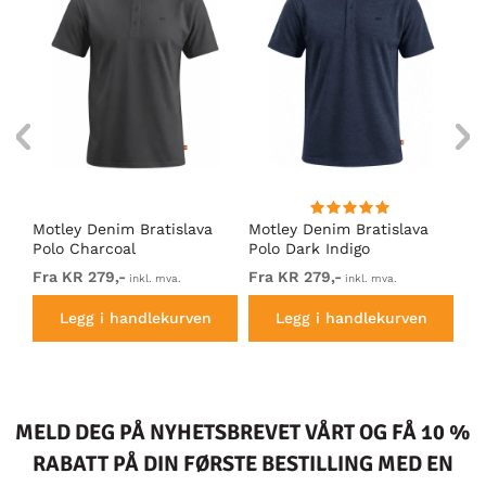
Motley Denim Bratislava
Motley Denim Bratislava
Es
Polo Charcoal
Polo Dark Indigo
gr
Fra KR 279,-
Fra KR 279,-
KR
inkl. mva.
inkl. mva.
Legg i handlekurven
Legg i handlekurven
MELD DEG PÅ NYHETSBREVET VÅRT OG FÅ 10 %
RABATT PÅ DIN FØRSTE BESTILLING MED EN