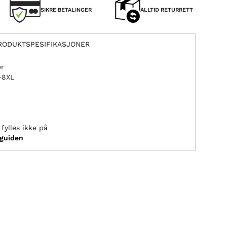
SIKRE BETALINGER
ALLTID RETURRETT
RODUKTSPESIFIKASJONER
er
L–8XL
fylles ikke på
sguiden