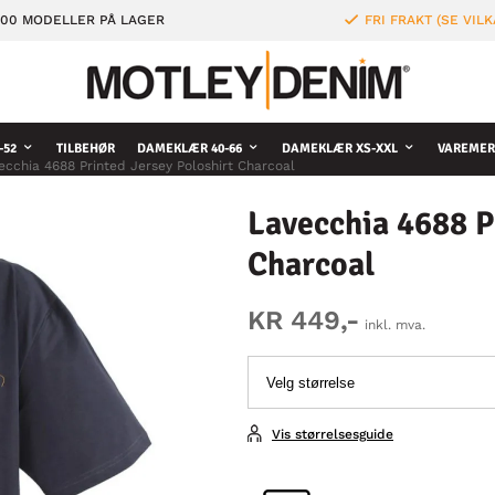
000 MODELLER PÅ LAGER
FRI FRAKT (SE VILK
-52
TILBEHØR
DAMEKLÆR 40-66
DAMEKLÆR XS-XXL
VAREMER
ecchia 4688 Printed Jersey Poloshirt Charcoal
Lavecchia 4688 P
Charcoal
KR 449,-
inkl. mva.
Vis størrelsesguide