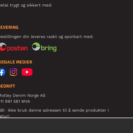
etal trygt og sikkert med:
LEVERING
estillingen din leveres raskt og sporbart med:
SOSIALE MEDIER
BEDRIFT
Motley Denim Norge AS
11 891 581 MVA
B! Ikke bruk denne adressen til å sende produkter i
etur!