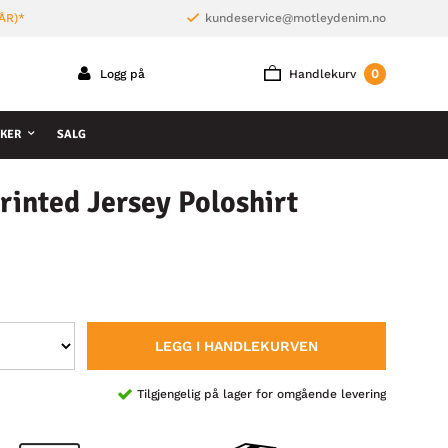
ÅR)*
kundeservice@motleydenim.no
0
Logg på
Handlekurv
KER
SALG
rinted Jersey Poloshirt
LEGG I HANDLEKURVEN
Tilgjengelig på lager for omgående levering