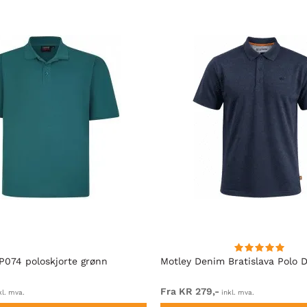
P074 poloskjorte grønn
Motley Denim Bratislava Polo D
Fra KR 279,-
kl. mva.
inkl. mva.