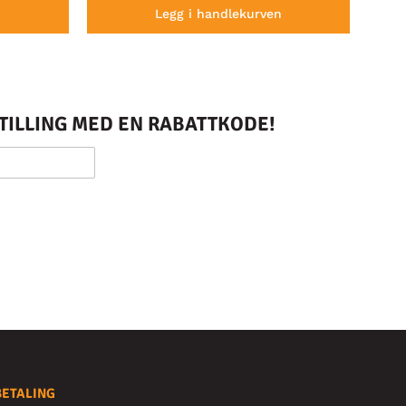
n
Legg i handlekurven
STILLING MED EN RABATTKODE!
BETALING