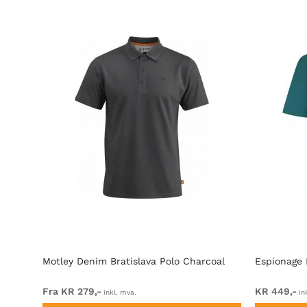
ar &
Motley Denim Bratislava Polo Charcoal
Espionage 
Fra KR 279,-
KR 449,-
inkl. mva.
in