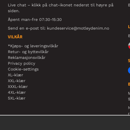
Live chat – klikk på chat-ikonet nederst til høyre på
B
siden.
Åpent man-fre 07:30-15:30
Send en e-post til:
kundeservice@motleydenim.no
B
VILKÅR
*Kjøps- og leveringsvilkår
Retur- og byttevilkår
Reklamasjonsvilkår
Privacy policy
Cookie-settings
XL-klær
XXL-klær
XXXL-klær
4XL-klær
5XL-klær
9
N
r