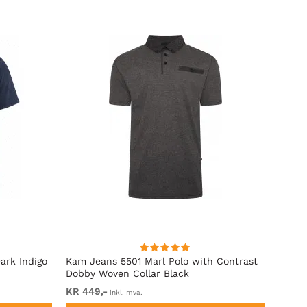
ark Indigo
Kam Jeans 5501 Marl Polo with Contrast
Motle
Dobby Woven Collar Black
KR 449,-
Fra K
inkl. mva.