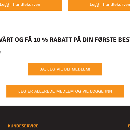
Legg i handlekurven
Legg i handlekurve
ÅRT OG FÅ 10 % RABATT PÅ DIN FØRSTE BE
JA, JEG VIL BLI MEDLEM!
JEG ER ALLEREDE MEDLEM OG VIL LOGGE INN
KUNDESERVICE