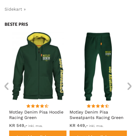
Sidekart »
BESTE PRIS
Motley Denim Pisa Hoodie
Motley Denim Pisa
Mo
Racing Green
Sweatpants Racing Green
Ho
KR 549,-
KR 449,-
KR
inkl. mva.
inkl. mva.