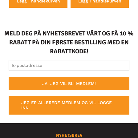
Legg i handlekurven
Legg i handlekurven
MELD DEG PÅ NYHETSBREVET VÅRT OG FÅ 10 %
RABATT PÅ DIN FØRSTE BESTILLING MED EN
RABATTKODE!
JA, JEG VIL BLI MEDLEM!
JEG ER ALLEREDE MEDLEM OG VIL LOGGE
INN
NYHETSBREV