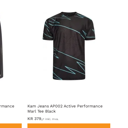
ormance
Kam Jeans AP002 Active Performance
D555 
Marl Tee Black
Crew 
KR 379,-
KR 32
inkl. mva.