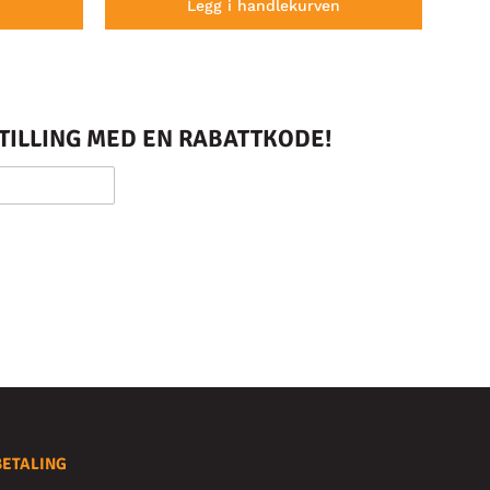
n
Legg i handlekurven
STILLING MED EN RABATTKODE!
BETALING