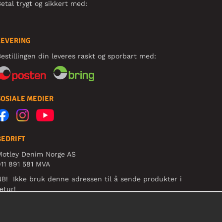
etal trygt og sikkert med:
LEVERING
estillingen din leveres raskt og sporbart med:
SOSIALE MEDIER
BEDRIFT
Motley Denim Norge AS
11 891 581 MVA
B! Ikke bruk denne adressen til å sende produkter i
etur!