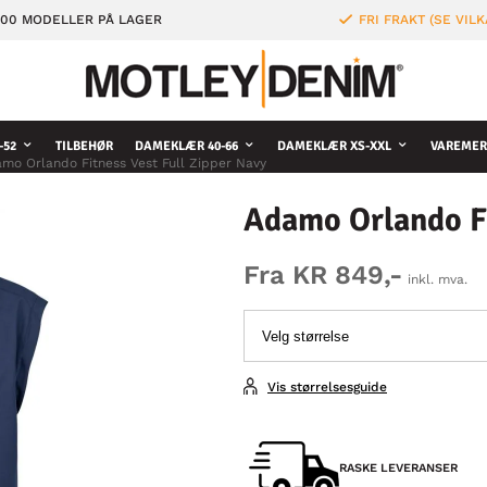
000 MODELLER PÅ LAGER
FRI FRAKT (SE VILK
-52
TILBEHØR
DAMEKLÆR 40-66
DAMEKLÆR XS-XXL
VAREMER
mo Orlando Fitness Vest Full Zipper Navy
Adamo Orlando Fi
Fra KR 849,-
inkl. mva.
Vis størrelsesguide
RASKE LEVERANSER