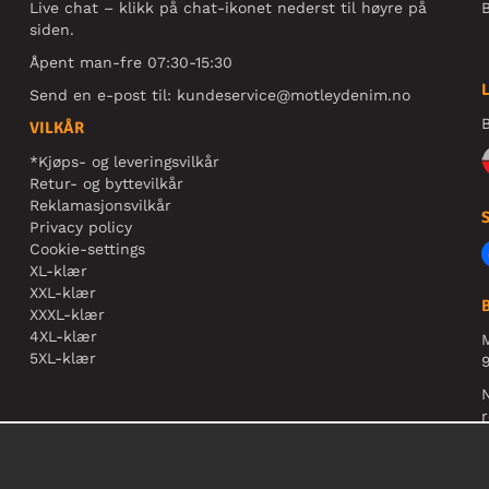
Live chat – klikk på chat-ikonet nederst til høyre på
B
siden.
Åpent man-fre 07:30-15:30
Send en e-post til:
kundeservice@motleydenim.no
B
VILKÅR
*Kjøps- og leveringsvilkår
Retur- og byttevilkår
Reklamasjonsvilkår
Privacy policy
Cookie-settings
XL-klær
XXL-klær
XXXL-klær
4XL-klær
5XL-klær
9
N
r