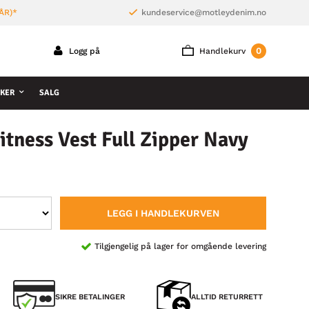
ÅR)*
kundeservice@motleydenim.no
0
Logg på
Handlekurv
KER
SALG
tness Vest Full Zipper Navy
LEGG I HANDLEKURVEN
Tilgjengelig på lager for omgående levering
SIKRE BETALINGER
ALLTID RETURRETT