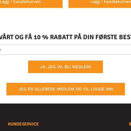
Legg i handlekurven
Legg i handlekurve
ÅRT OG FÅ 10 % RABATT PÅ DIN FØRSTE BE
JA, JEG VIL BLI MEDLEM!
JEG ER ALLEREDE MEDLEM OG VIL LOGGE INN
KUNDESERVICE