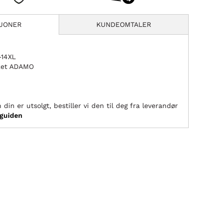
SJONER
KUNDEOMTALER
–14XL
rket ADAMO
 din er utsolgt, bestiller vi den til deg fra leverandør
sguiden