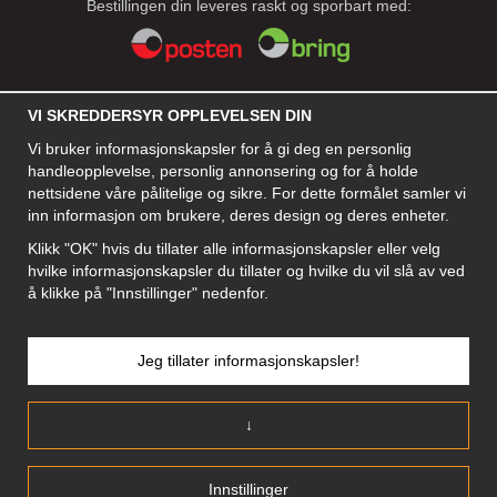
Bestillingen din leveres raskt og sporbart med:
SOSIALE MEDIER
VI SKREDDERSYR OPPLEVELSEN DIN
Vi bruker informasjonskapsler for å gi deg en personlig
handleopplevelse, personlig annonsering og for å holde
BEDRIFT
nettsidene våre pålitelige og sikre. For dette formålet samler vi
inn informasjon om brukere, deres design og deres enheter.
Motley Denim Norge AS
911 891 581 MVA
Klikk "OK" hvis du tillater alle informasjonskapsler eller velg
hvilke informasjonskapsler du tillater og hvilke du vil slå av ved
NB! Ikke bruk denne adressen til å sende produkter i retur!
å klikke på "Innstillinger" nedenfor.
Jeg tillater informasjonskapsler!
↓
NORGE/NORSK
Innstillinger