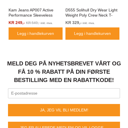
Kam Jeans AP007 Active
D555 Solihull Dry Wear Light
Ka
Performance Sleeveless
Weight Poly Crew Neck T-
Pe
Hoody Grey
Shirt Navy
Ind
KR 249,-
KR 329,-
Fr
KR 549,-
inkl. mva.
inkl. mva.
Legg i handlekurven
Legg i handlekurven
MELD DEG PÅ NYHETSBREVET VÅRT OG
FÅ 10 % RABATT PÅ DIN FØRSTE
BESTILLING MED EN RABATTKODE!
JA, JEG VIL BLI MEDLEM!
JEG ER ALLEREDE MEDLEM OG VIL LOGGE