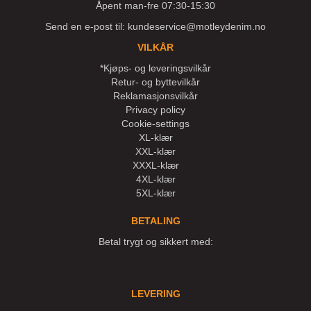
Åpent man-fre 07:30-15:30
Send en e-post til:
kundeservice@motleydenim.no
VILKÅR
*Kjøps- og leveringsvilkår
Retur- og byttevilkår
Reklamasjonsvilkår
Privacy policy
Cookie-settings
XL-klær
XXL-klær
XXXL-klær
4XL-klær
5XL-klær
BETALING
Betal trygt og sikkert med:
LEVERING