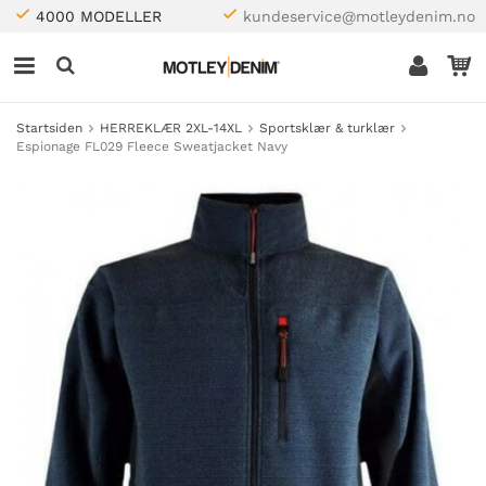
4000 MODELLER
kundeservice@motleydenim.no
Startsiden
HERREKLÆR 2XL-14XL
Sportsklær & turklær
Espionage FL029 Fleece Sweatjacket Navy