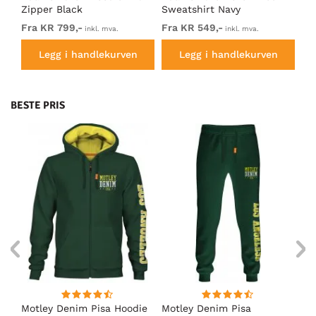
Zipper Black
Sweatshirt Navy
Sw
Fra KR 799,-
Fra KR 549,-
KR
inkl. mva.
inkl. mva.
Legg i handlekurven
Legg i handlekurven
BESTE PRIS
Motley Denim Pisa Hoodie
Motley Denim Pisa
Mo