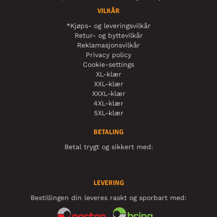
VILKÅR
*Kjøps- og leveringsvilkår
Retur- og byttevilkår
Reklamasjonsvilkår
Privacy policy
Cookie-settings
XL-klær
XXL-klær
XXXL-klær
4XL-klær
5XL-klær
BETALING
Betal trygt og sikkert med:
LEVERING
Bestillingen din leveres raskt og sporbart med: