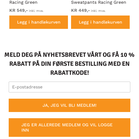
Racing Green
Sweatpants Racing Green
Ho
KR 549,-
KR 449,-
KR
inkl. mva.
inkl. mva.
Legg i handlekurven
Legg i handlekurven
MELD DEG PÅ NYHETSBREVET VÅRT OG FÅ 10 %
RABATT PÅ DIN FØRSTE BESTILLING MED EN
RABATTKODE!
JA, JEG VIL BLI MEDLEM!
JEG ER ALLEREDE MEDLEM OG VIL LOGGE
INN