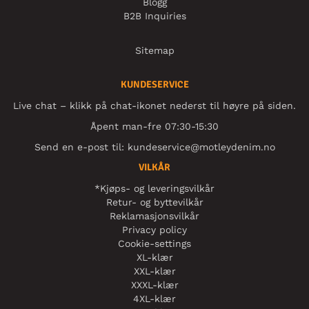
Blogg
B2B Inquiries
Sitemap
KUNDESERVICE
Live chat – klikk på chat-ikonet nederst til høyre på siden.
Åpent man-fre 07:30-15:30
Send en e-post til:
kundeservice@motleydenim.no
VILKÅR
*Kjøps- og leveringsvilkår
Retur- og byttevilkår
Reklamasjonsvilkår
Privacy policy
Cookie-settings
XL-klær
XXL-klær
XXXL-klær
4XL-klær