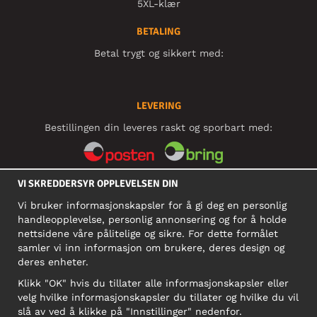
5XL-klær
BETALING
Betal trygt og sikkert med:
LEVERING
Bestillingen din leveres raskt og sporbart med:
VI SKREDDERSYR OPPLEVELSEN DIN
SOSIALE MEDIER
Vi bruker informasjonskapsler for å gi deg en personlig
handleopplevelse, personlig annonsering og for å holde
nettsidene våre pålitelige og sikre. For dette formålet
BEDRIFT
samler vi inn informasjon om brukere, deres design og
deres enheter.
Motley Denim Norge AS
911 891 581 MVA
Klikk "OK" hvis du tillater alle informasjonskapsler eller
velg hvilke informasjonskapsler du tillater og hvilke du vil
NB! Ikke bruk denne adressen til å sende produkter i retur!
slå av ved å klikke på "Innstillinger" nedenfor.