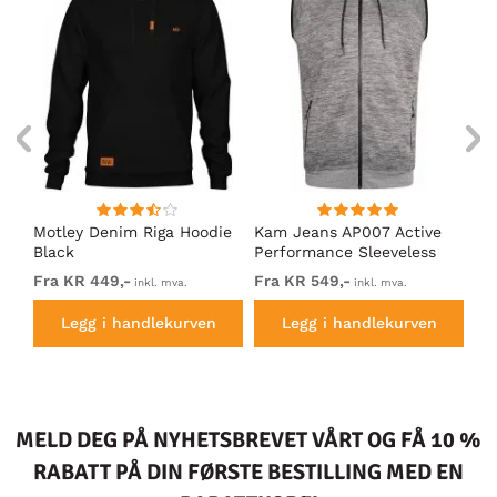
et
Motley Denim Riga Hoodie
Kam Jeans AP007 Active
Mo
Black
Performance Sleeveless
Ho
Hoody Grey
Fra KR 449,-
Fra KR 549,-
Fr
inkl. mva.
inkl. mva.
Legg i handlekurven
Legg i handlekurven
MELD DEG PÅ NYHETSBREVET VÅRT OG FÅ 10 %
RABATT PÅ DIN FØRSTE BESTILLING MED EN