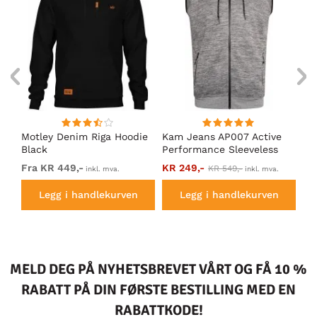
en
Motley Denim Riga Hoodie
Kam Jeans AP007 Active
Mo
Black
Performance Sleeveless
Ho
Hoody Grey
Fra KR 449,-
KR 249,-
Fr
KR 549,-
inkl. mva.
inkl. mva.
Legg i handlekurven
Legg i handlekurven
MELD DEG PÅ NYHETSBREVET VÅRT OG FÅ 10 %
RABATT PÅ DIN FØRSTE BESTILLING MED EN
RABATTKODE!