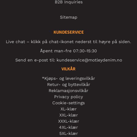
B2B Inquiries
Sitemap
KUNDESERVICE
Live chat – klikk på chat-ikonet nederst til høyre på siden.
Åpent man-fre 07:30-15:30
Send en e-post til:
kundeservice@motleydenim.no
VILKÅR
*Kjøps- og leveringsvilkår
Retur- og byttevilkår
Reklamasjonsvilkår
Privacy policy
Cookie-settings
XL-klær
XXL-klær
XXXL-klær
4XL-klær
5XL-klær