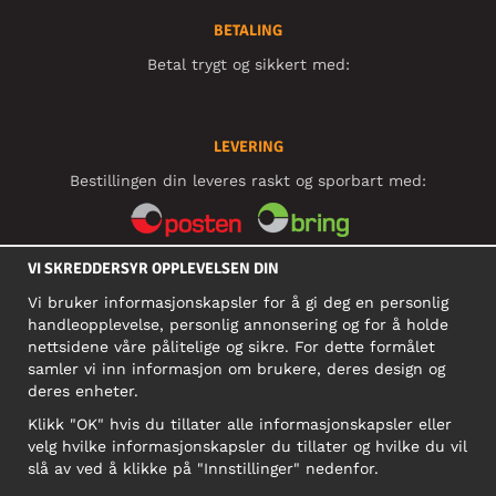
BETALING
Betal trygt og sikkert med:
LEVERING
Bestillingen din leveres raskt og sporbart med:
VI SKREDDERSYR OPPLEVELSEN DIN
SOSIALE MEDIER
Vi bruker informasjonskapsler for å gi deg en personlig
handleopplevelse, personlig annonsering og for å holde
nettsidene våre pålitelige og sikre. For dette formålet
BEDRIFT
samler vi inn informasjon om brukere, deres design og
deres enheter.
Motley Denim Norge AS
911 891 581 MVA
Klikk "OK" hvis du tillater alle informasjonskapsler eller
velg hvilke informasjonskapsler du tillater og hvilke du vil
NB! Ikke bruk denne adressen til å sende produkter i retur!
slå av ved å klikke på "Innstillinger" nedenfor.