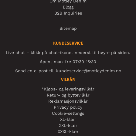
Om Motley Denim
Blogg
B2B Inquiries
Sitemap
KUNDESERVICE
Live chat – klikk på chat-ikonet nederst til høyre på siden.
Åpent man-fre 07:30-15:30
Send en e-post til:
kundeservice@motleydenim.no
VILKÅR
*Kjøps- og leveringsvilkår
Retur- og byttevilkår
Reklamasjonsvilkår
Privacy policy
Cookie-settings
XL-klær
XXL-klær
XXXL-klær