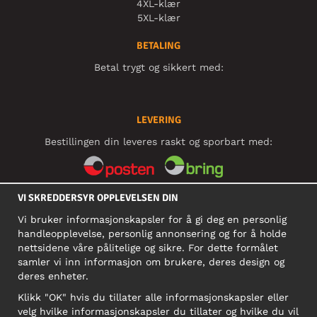
4XL-klær
5XL-klær
BETALING
Betal trygt og sikkert med:
LEVERING
Bestillingen din leveres raskt og sporbart med:
VI SKREDDERSYR OPPLEVELSEN DIN
SOSIALE MEDIER
Vi bruker informasjonskapsler for å gi deg en personlig
handleopplevelse, personlig annonsering og for å holde
nettsidene våre pålitelige og sikre. For dette formålet
BEDRIFT
samler vi inn informasjon om brukere, deres design og
deres enheter.
Motley Denim Norge AS
911 891 581 MVA
Klikk "OK" hvis du tillater alle informasjonskapsler eller
velg hvilke informasjonskapsler du tillater og hvilke du vil
NB! Ikke bruk denne adressen til å sende produkter i retur!