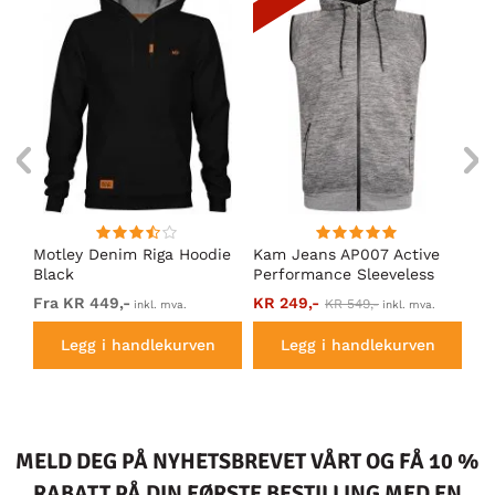
t
Motley Denim Riga Hoodie
Kam Jeans AP007 Active
Mo
g
Black
Performance Sleeveless
Ho
Hoody Grey
Fra KR 449,-
KR 249,-
Fr
KR 549,-
inkl. mva.
inkl. mva.
Legg i handlekurven
Legg i handlekurven
MELD DEG PÅ NYHETSBREVET VÅRT OG FÅ 10 %
RABATT PÅ DIN FØRSTE BESTILLING MED EN