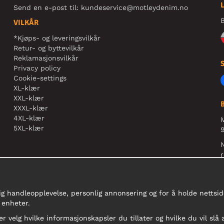
Send en e-post til:
kundeservice@motleydenim.no
B
VILKÅR
*Kjøps- og leveringsvilkår
Retur- og byttevilkår
Reklamasjonsvilkår
Privacy policy
Cookie-settings
XL-klær
XXL-klær
XXXL-klær
4XL-klær
5XL-klær
9
N
r
ig handleopplevelse, personlig annonsering og for å holde nettside
 enheter.
er velg hvilke informasjonskapsler du tillater og hvilke du vil slå 