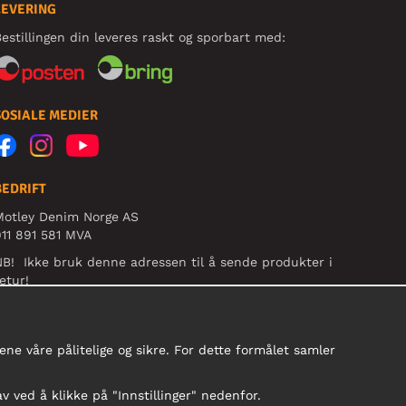
LEVERING
estillingen din leveres raskt og sporbart med:
SOSIALE MEDIER
BEDRIFT
Motley Denim Norge AS
11 891 581 MVA
B! Ikke bruk denne adressen til å sende produkter i
etur!
ne våre pålitelige og sikre. For dette formålet samler
av ved å klikke på "Innstillinger" nedenfor.