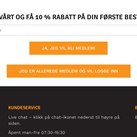
ÅRT OG FÅ 10 % RABATT PÅ DIN FØRSTE BE
JA, JEG VIL BLI MEDLEM!
JEG ER ALLEREDE MEDLEM OG VIL LOGGE INN
KUNDESERVICE
Live chat – klikk på chat-ikonet nederst til høyre på
B
siden.
Åpent man-fre 07:30-15:30