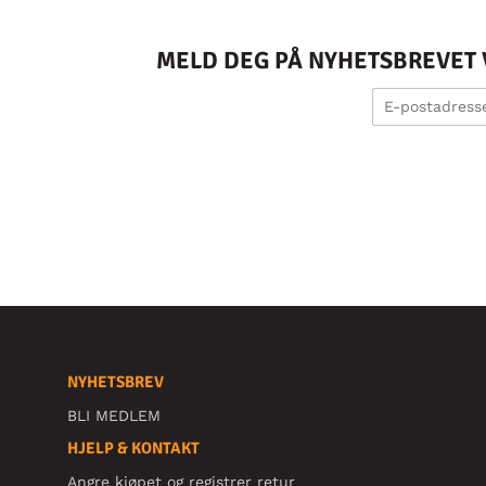
MELD DEG PÅ NYHETSBREVET V
NYHETSBREV
BLI MEDLEM
HJELP & KONTAKT
Angre kjøpet og registrer retur