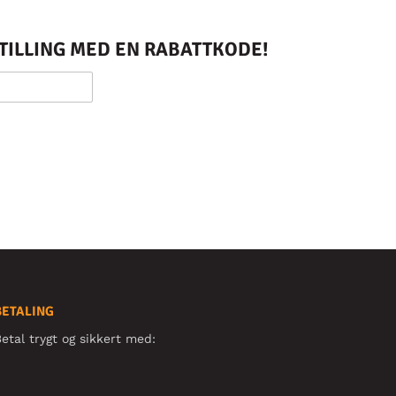
STILLING MED EN RABATTKODE!
BETALING
etal trygt og sikkert med: