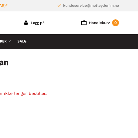
ÅR)*
kundeservice@motleydenim.no
0
Logg på
Handlekurv
KER
SALG
an
 ikke lenger bestilles.