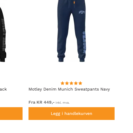
lack
Motley Denim Munich Sweatpants Navy
Motle
Fra KR 449,-
Fra K
inkl. mva.
n
Legg i handlekurven