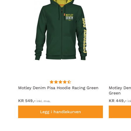
rå
Motley Denim Pisa Hoodie Racing Green
Motley Den
Green
KR 549,-
KR 449,-
inkl. mva.
in
Legg i handlekurven