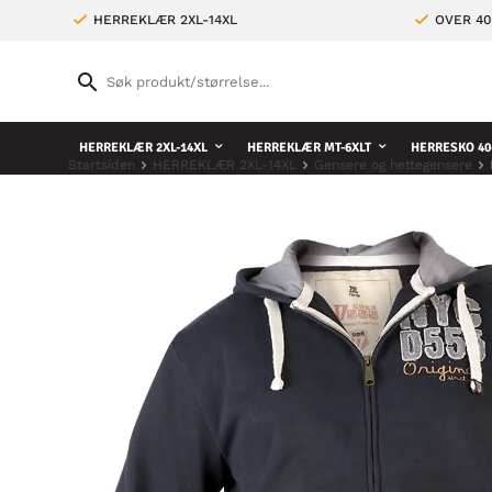
HERREKLÆR 2XL-14XL
OVER 4
HERREKLÆR 2XL-14XL
HERREKLÆR MT-6XLT
HERRESKO 40
Startsiden
HERREKLÆR 2XL-14XL
Gensere og hettegensere