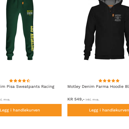
im Pisa Sweatpants Racing
Motley Denim Parma Hoodie B
KR 549,-
kl. mva.
inkl. mva.
Legg i handlekurven
Legg i handlekurve