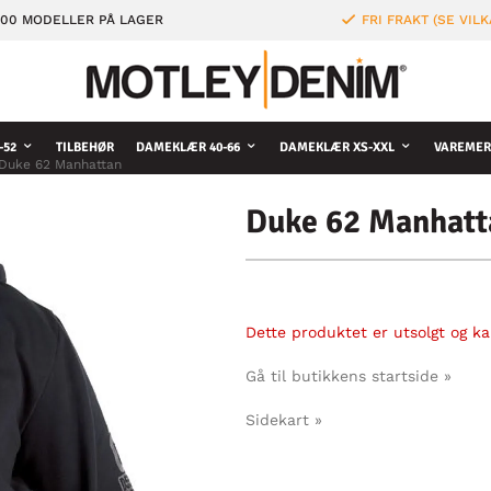
000 MODELLER PÅ LAGER
FRI FRAKT (SE VILK
-52
TILBEHØR
DAMEKLÆR 40-66
DAMEKLÆR XS-XXL
VAREMER
Duke 62 Manhattan
Duke 62 Manhatt
Dette produktet er utsolgt og kan
Gå til butikkens startside »
Sidekart »