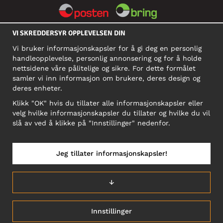
VI SKREDDERSYR OPPLEVELSEN DIN
SOSIALE MEDIER
Vi bruker informasjonskapsler for å gi deg en personlig
handleopplevelse, personlig annonsering og for å holde
nettsidene våre pålitelige og sikre. For dette formålet
BEDRIFT
samler vi inn informasjon om brukere, deres design og
deres enheter.
Motley Denim Norge AS
911 891 581 MVA
Klikk "OK" hvis du tillater alle informasjonskapsler eller
velg hvilke informasjonskapsler du tillater og hvilke du vil
NB! Ikke bruk denne adressen til å sende produkter i retur!
slå av ved å klikke på "Innstillinger" nedenfor.
Jeg tillater informasjonskapsler!
NORGE/NORSK
↓
Innstillinger