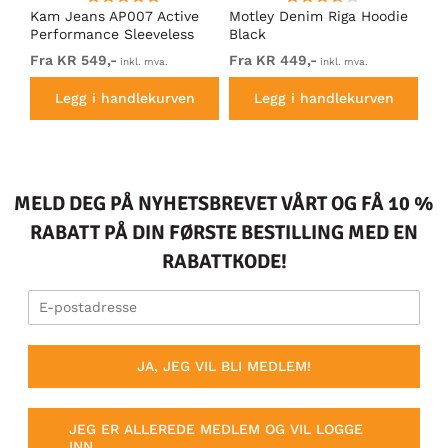
t
Kam Jeans AP007 Active
Motley Denim Riga Hoodie
Mo
g
Performance Sleeveless
Black
Ho
Hoody Grey
Fra KR 549,-
Fra KR 449,-
Fr
inkl. mva.
inkl. mva.
Legg i handlekurven
Legg i handlekurven
MELD DEG PÅ NYHETSBREVET VÅRT OG FÅ 10 %
RABATT PÅ DIN FØRSTE BESTILLING MED EN
RABATTKODE!
JA, JEG VIL BLI MEDLEM!
JEG ER ALLEREDE MEDLEM OG VIL LOGGE
INN