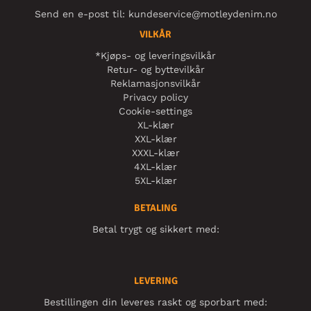
Send en e-post til:
kundeservice@motleydenim.no
VILKÅR
*Kjøps- og leveringsvilkår
Retur- og byttevilkår
Reklamasjonsvilkår
Privacy policy
Cookie-settings
XL-klær
XXL-klær
XXXL-klær
4XL-klær
5XL-klær
BETALING
Betal trygt og sikkert med:
LEVERING
Bestillingen din leveres raskt og sporbart med: