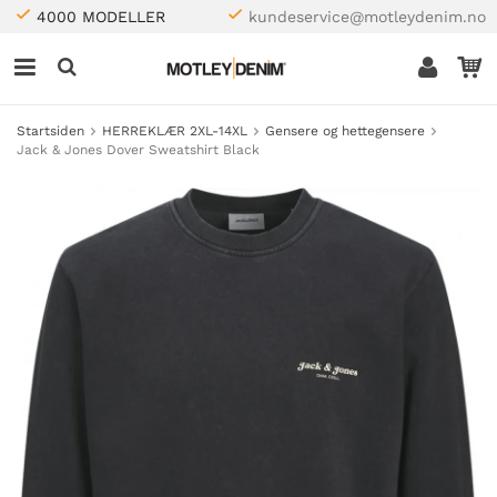
4000 MODELLER
kundeservice@motleydenim.no
Startsiden
HERREKLÆR 2XL-14XL
Gensere og hettegensere
Jack & Jones Dover Sweatshirt Black