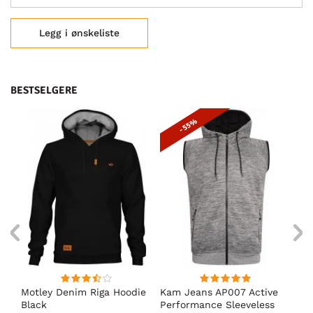
Legg i ønskeliste
BESTSELGERE
- 55%
t
Motley Denim Riga Hoodie
Kam Jeans AP007 Active
Mo
g
Black
Performance Sleeveless
Ho