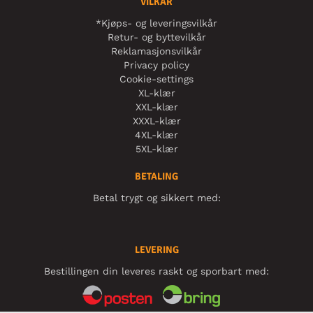
VILKÅR
*Kjøps- og leveringsvilkår
Retur- og byttevilkår
Reklamasjonsvilkår
Privacy policy
Cookie-settings
XL-klær
XXL-klær
XXXL-klær
4XL-klær
5XL-klær
BETALING
Betal trygt og sikkert med:
LEVERING
Bestillingen din leveres raskt og sporbart med: