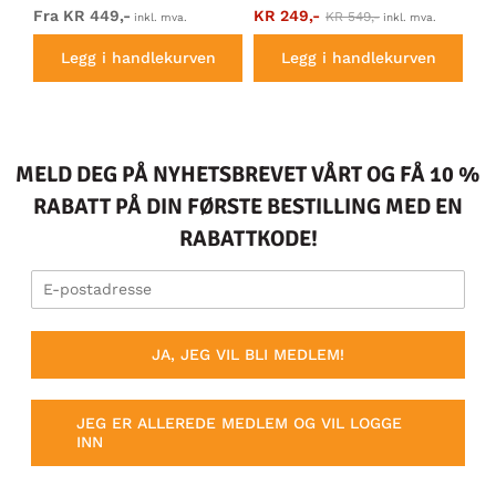
Hoody Grey
Fra KR 449,-
KR 249,-
Fr
KR 549,-
inkl. mva.
inkl. mva.
Legg i handlekurven
Legg i handlekurven
MELD DEG PÅ NYHETSBREVET VÅRT OG FÅ 10 %
RABATT PÅ DIN FØRSTE BESTILLING MED EN
RABATTKODE!
JA, JEG VIL BLI MEDLEM!
JEG ER ALLEREDE MEDLEM OG VIL LOGGE
INN