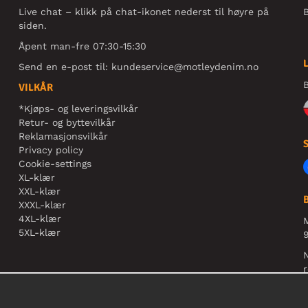
Live chat – klikk på chat-ikonet nederst til høyre på
B
siden.
Åpent man-fre 07:30-15:30
Send en e-post til:
kundeservice@motleydenim.no
B
VILKÅR
*Kjøps- og leveringsvilkår
Retur- og byttevilkår
Reklamasjonsvilkår
Privacy policy
Cookie-settings
XL-klær
XXL-klær
XXXL-klær
4XL-klær
5XL-klær
9
N
r