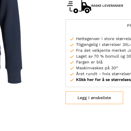
RASKE LEVERANSER
P
Hettegenser i store størrel
Tilgjengelig i størrelser 3X
Fra det velkjente merket J
Laget av 70 % bomull og 30
Fargen er blå
Maskinvaskes på 30°
Året rundt - hvis størrelsen
Klikk her for å se størrelse
Legg i ønskeliste