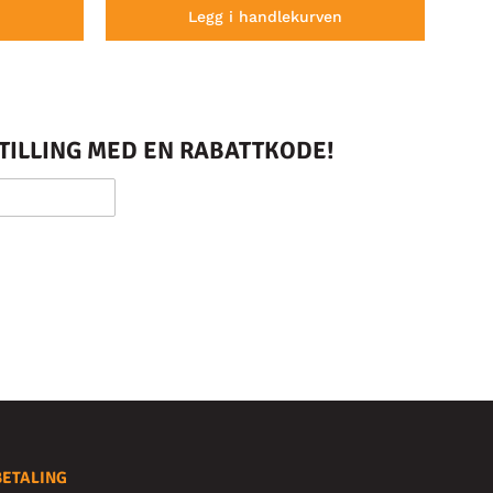
n
Legg i handlekurven
STILLING MED EN RABATTKODE!
BETALING