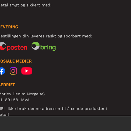
etal trygt og sikkert med:
LEVERING
estillingen din leveres raskt og sporbart med:
SOSIALE MEDIER
BEDRIFT
Motley Denim Norge AS
11 891 581 MVA
B! Ikke bruk denne adressen til å sende produkter i
etur!