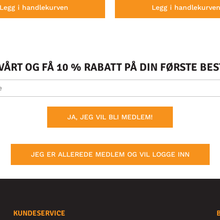
Legg i handlekurven
Legg i handlekurve
ÅRT OG FÅ 10 % RABATT PÅ DIN FØRSTE BE
JA, JEG VIL BLI MEDLEM!
JEG ER ALLEREDE MEDLEM OG VIL LOGGE INN
KUNDESERVICE