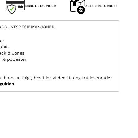
SIKRE BETALINGER
ALLTID RETURRETT
RODUKTSPESIFIKASJONER
ser
L–8XL
ack & Jones
 % polyester
 din er utsolgt, bestiller vi den til deg fra leverandør
sguiden