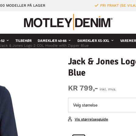
000 MODELLER PÅ LAGER
FRI FRAKT (SE VILK
-52
TILBEHØR
DAMEKLÆR 40-66
DAMEKLÆR XS-XXL
VAREMER
Jack & Jones Logo 2 COL Hoodie with Zipper Blue
Jack & Jones Log
Blue
KR 799,-
inkl. mva.
Vis størrelsesguide