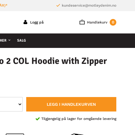
ÅR)*
kundeservice@motleydenim.no
0
Logg på
Handlekurv
KER
SALG
o 2 COL Hoodie with Zipper
LEGG I HANDLEKURVEN
Tilgjengelig på lager for omgående levering