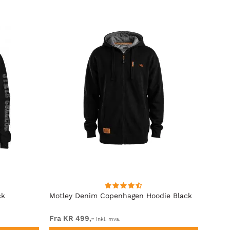
ck
Motley Denim Copenhagen Hoodie Black
Motle
Fra KR 499,-
Fra K
inkl. mva.