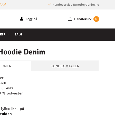
ÅR)*
kundeservice@motleydenim.no
0
Logg på
Handlekurv
KER
SALG
Hoodie Denim
SJONER
KUNDEOMTALER
ser
L–6XL
M JEANS
0 % polyester
fylles ikke på
sguiden