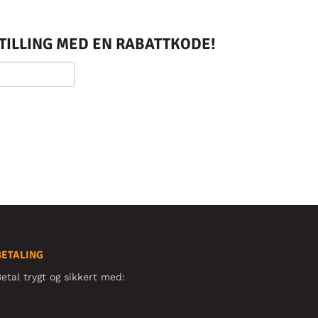
STILLING MED EN RABATTKODE!
BETALING
etal trygt og sikkert med: