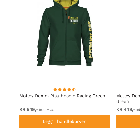
rå
Motley Denim Pisa Hoodie Racing Green
Motley Den
Green
KR 549,-
KR 449,-
inkl. mva.
in
Legg i handlekurven