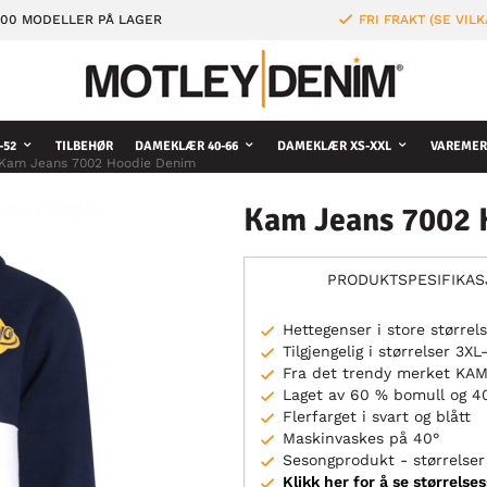
000 MODELLER PÅ LAGER
FRI FRAKT (SE VILK
-52
TILBEHØR
DAMEKLÆR 40-66
DAMEKLÆR XS-XXL
VAREMER
Kam Jeans 7002 Hoodie Denim
Kam Jeans 7002 
PRODUKTSPESIFIKA
Hettegenser i store størrel
Tilgjengelig i størrelser 3X
Fra det trendy merket KA
Laget av 60 % bomull og 4
Flerfarget i svart og blått
Maskinvaskes på 40°
Sesongprodukt - størrelser 
Klikk her for å se størrelse