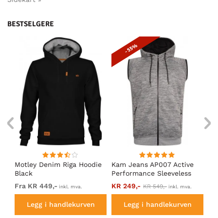
BESTSELGERE
- 55%
t
Motley Denim Riga Hoodie
Kam Jeans AP007 Active
Mo
g
Black
Performance Sleeveless
Ho
Hoody Grey
Fra KR 449,-
KR 249,-
Fr
KR 549,-
inkl. mva.
inkl. mva.
Legg i handlekurven
Legg i handlekurven