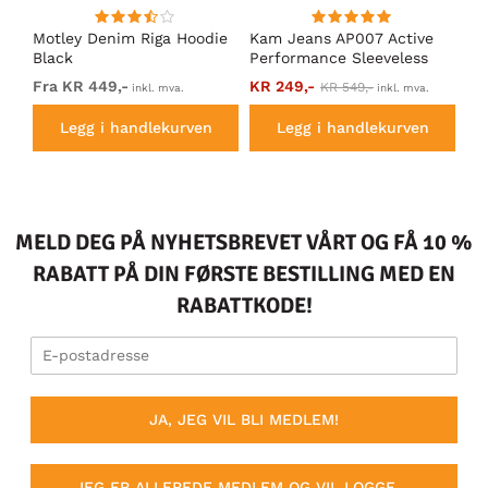
t
Motley Denim Riga Hoodie
Kam Jeans AP007 Active
Mo
g
Black
Performance Sleeveless
Ho
Hoody Grey
Fra KR 449,-
KR 249,-
Fr
KR 549,-
inkl. mva.
inkl. mva.
Legg i handlekurven
Legg i handlekurven
MELD DEG PÅ NYHETSBREVET VÅRT OG FÅ 10 %
RABATT PÅ DIN FØRSTE BESTILLING MED EN
RABATTKODE!
JA, JEG VIL BLI MEDLEM!
JEG ER ALLEREDE MEDLEM OG VIL LOGGE