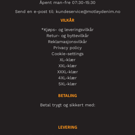
Åpent man-fre 07:30-15:30
Send en e-post til:
kundeservice@motleydenim.no
VILKÅR
*Kjøps- og leveringsvilkår
Retur- og byttevilkår
Reklamasjonsvilkår
Privacy policy
Cookie-settings
XL-klær
XXL-klær
XXXL-klær
4XL-klær
5XL-klær
BETALING
Betal trygt og sikkert med:
LEVERING