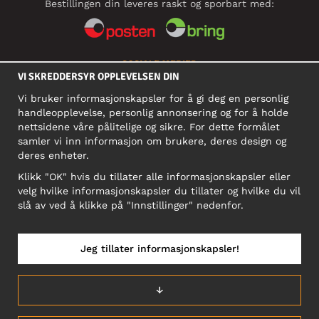
Bestillingen din leveres raskt og sporbart med:
SOSIALE MEDIER
VI SKREDDERSYR OPPLEVELSEN DIN
Vi bruker informasjonskapsler for å gi deg en personlig
handleopplevelse, personlig annonsering og for å holde
BEDRIFT
nettsidene våre pålitelige og sikre. For dette formålet
samler vi inn informasjon om brukere, deres design og
Motley Denim Norge AS
deres enheter.
911 891 581 MVA
Klikk "OK" hvis du tillater alle informasjonskapsler eller
NB! Ikke bruk denne adressen til å sende produkter i retur!
velg hvilke informasjonskapsler du tillater og hvilke du vil
slå av ved å klikke på "Innstillinger" nedenfor.
Jeg tillater informasjonskapsler!
NORGE/NORSK
↓