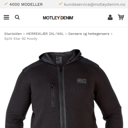
4000 MODELLER
kundeservice@motleydenim.no
Startsiden
HERREKLÆR 2XL-14XL
Gensere og hettegensere
Split Star 92 Hoody