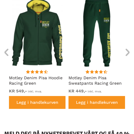
Motley Denim Pisa Hoodie
Motley Denim Pisa
Mo
Racing Green
Sweatpants Racing Green
Ho
KR 549,-
KR 449,-
KR
inkl. mva.
inkl. mva.
Legg i handlekurven
Legg i handlekurven
MELD DEG PÅ NYHETSBREVET VÅRT OG FÅ 10 %