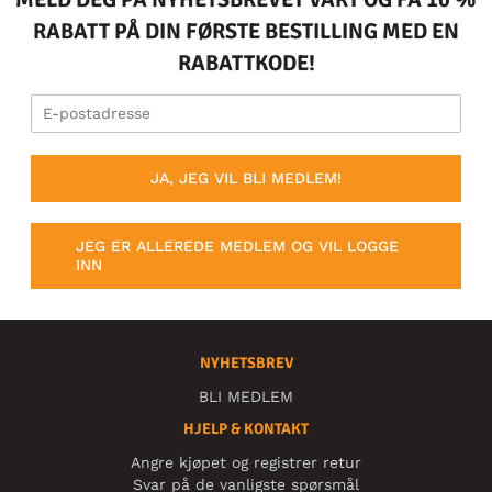
RABATT PÅ DIN FØRSTE BESTILLING MED EN
RABATTKODE!
JA, JEG VIL BLI MEDLEM!
JEG ER ALLEREDE MEDLEM OG VIL LOGGE
INN
NYHETSBREV
BLI MEDLEM
HJELP & KONTAKT
Angre kjøpet og registrer retur
Svar på de vanligste spørsmål