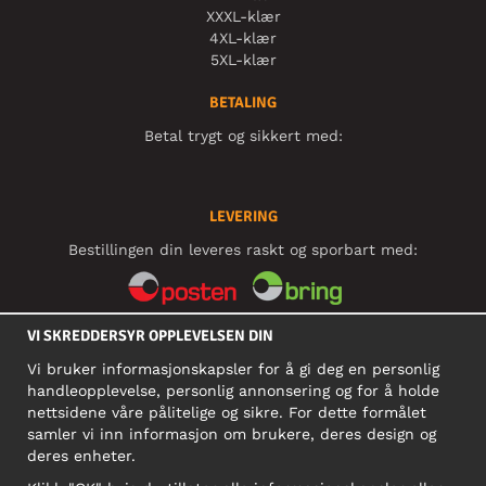
XXXL-klær
4XL-klær
5XL-klær
BETALING
Betal trygt og sikkert med:
LEVERING
Bestillingen din leveres raskt og sporbart med:
VI SKREDDERSYR OPPLEVELSEN DIN
SOSIALE MEDIER
Vi bruker informasjonskapsler for å gi deg en personlig
handleopplevelse, personlig annonsering og for å holde
nettsidene våre pålitelige og sikre. For dette formålet
BEDRIFT
samler vi inn informasjon om brukere, deres design og
deres enheter.
Motley Denim Norge AS
911 891 581 MVA