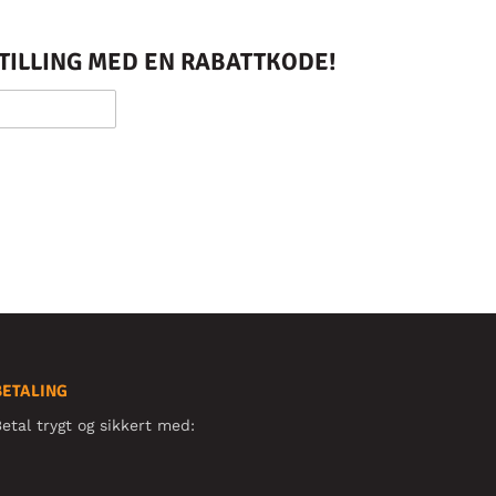
STILLING MED EN RABATTKODE!
BETALING
etal trygt og sikkert med: