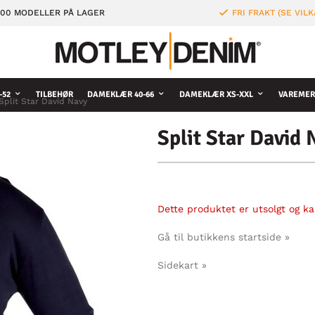
000 MODELLER PÅ LAGER
FRI FRAKT (SE VILK
-52
TILBEHØR
DAMEKLÆR 40-66
DAMEKLÆR XS-XXL
VAREMER
Split Star David Navy
Split Star David 
Dette produktet er utsolgt og kan
Gå til butikkens startside »
Sidekart »