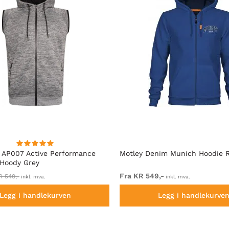
 AP007 Active Performance
Motley Denim Munich Hoodie R
 Hoody Grey
Fra KR 549,-
R 549,-
inkl. mva.
inkl. mva.
Legg i handlekurven
Legg i handlekurve