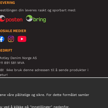
LEVERING
estillingen din leveres raskt og sporbart med:
SOSIALE MEDIER
BEDRIFT
Motley Denim Norge AS
11 891 581 MVA
B! Ikke bruk denne adressen til å sende produkter i
etur!
ne våre pålitelige og sikre. For dette formålet samler
av ved å klikke på "Innstillinger" nedenfor.