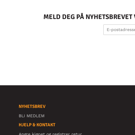
MELD DEG PÅ NYHETSBREVET V
NYHETSBREV
BLI MEDLEM
HJELP & KONTAKT
Angre kjøpet og registrer retur