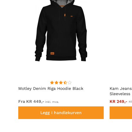
acing
Motley Denim Riga Hoodie Black
Kam Jeans
Sleeveless
Fra KR 449,-
KR 249,-
K
inkl. mva.
Legg i handlekurven