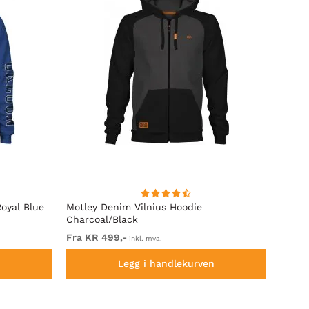
oyal Blue
Motley Denim Vilnius Hoodie
Motle
Charcoal/Black
Fra KR 499,-
Fra K
inkl. mva.
n
Legg i handlekurven