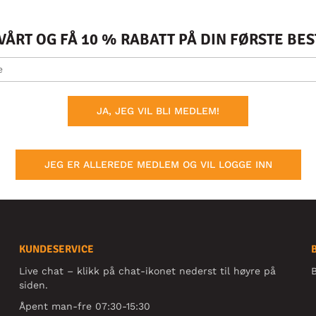
ÅRT OG FÅ 10 % RABATT PÅ DIN FØRSTE BE
JA, JEG VIL BLI MEDLEM!
JEG ER ALLEREDE MEDLEM OG VIL LOGGE INN
KUNDESERVICE
Live chat – klikk på chat-ikonet nederst til høyre på
B
siden.
Åpent man-fre 07:30-15:30