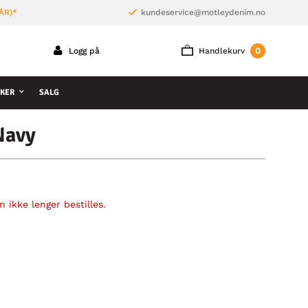
ÅR)*
kundeservice@motleydenim.no
0
Logg på
Handlekurv
KER
SALG
Navy
 ikke lenger bestilles.