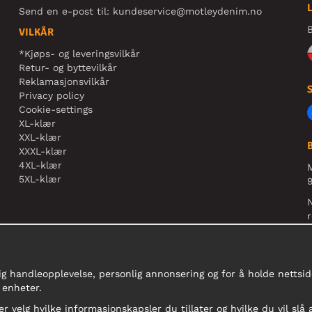
Send en e-post til:
kundeservice@motleydenim.no
B
VILKÅR
*Kjøps- og leveringsvilkår
Retur- og byttevilkår
Reklamasjonsvilkår
Privacy policy
Cookie-settings
XL-klær
XXL-klær
XXXL-klær
4XL-klær
5XL-klær
9
N
r
ig handleopplevelse, personlig annonsering og for å holde nettside
 enheter.
er velg hvilke informasjonskapsler du tillater og hvilke du vil slå 