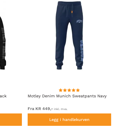
lack
Motley Denim Munich Sweatpants Navy
Motle
Fra KR 449,-
Fra K
inkl. mva.
n
Legg i handlekurven