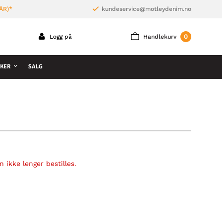
ÅR)*
kundeservice@motleydenim.no
0
Logg på
Handlekurv
KER
SALG
 ikke lenger bestilles.