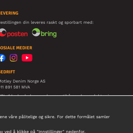
LEVERING
estillingen din leveres raskt og sporbart med:
SOSIALE MEDIER
BEDRIFT
Motley Denim Norge AS
11 891 581 MVA
B! Ikke bruk denne adressen til å sende produkter i
etur!
ne våre pålitelige og sikre. For dette formålet samler
av ved å klikke på "Innstillinger" nedenfor.