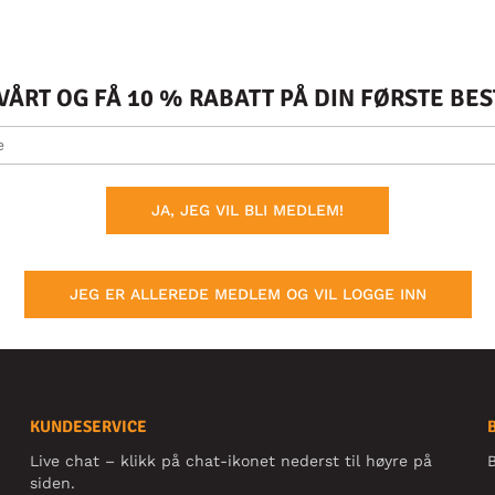
ÅRT OG FÅ 10 % RABATT PÅ DIN FØRSTE BE
JA, JEG VIL BLI MEDLEM!
JEG ER ALLEREDE MEDLEM OG VIL LOGGE INN
KUNDESERVICE
Live chat – klikk på chat-ikonet nederst til høyre på
B
siden.