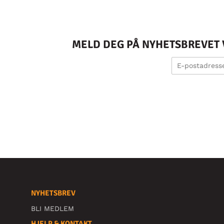
MELD DEG PÅ NYHETSBREVET V
NYHETSBREV
BLI MEDLEM
HJELP & KONTAKT