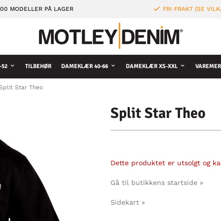
000 MODELLER PÅ LAGER
FRI FRAKT (SE VILK
-52
TILBEHØR
DAMEKLÆR 40-66
DAMEKLÆR XS-XXL
VAREMER
Split Star Theo
Split Star Theo
Dette produktet er utsolgt og kan
Gå til butikkens startside »
Sidekart »