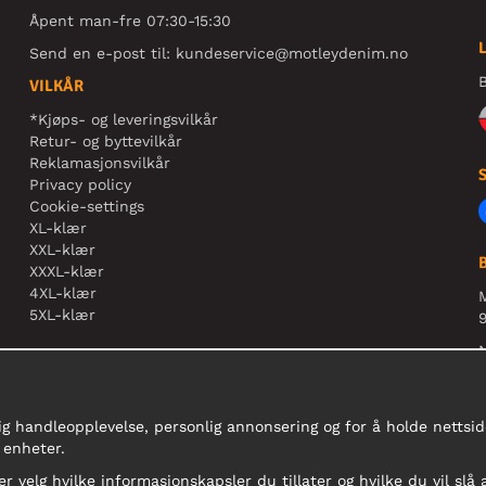
Åpent man-fre 07:30-15:30
Send en e-post til:
kundeservice@motleydenim.no
B
VILKÅR
*Kjøps- og leveringsvilkår
Retur- og byttevilkår
Reklamasjonsvilkår
Privacy policy
Cookie-settings
XL-klær
XXL-klær
XXXL-klær
4XL-klær
5XL-klær
9
N
r
ig handleopplevelse, personlig annonsering og for å holde nettside
 enheter.
er velg hvilke informasjonskapsler du tillater og hvilke du vil slå 