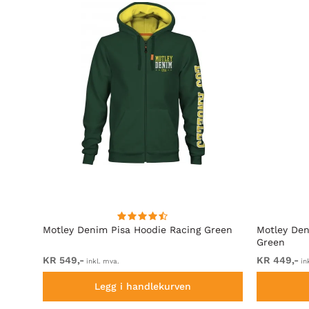
rå
Motley Denim Pisa Hoodie Racing Green
Motley Den
Green
KR 549,-
KR 449,-
inkl. mva.
in
Legg i handlekurven