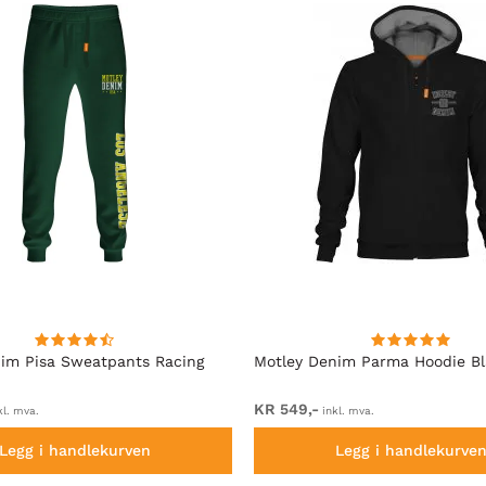
im Pisa Sweatpants Racing
Motley Denim Parma Hoodie B
KR 549,-
kl. mva.
inkl. mva.
Legg i handlekurven
Legg i handlekurve