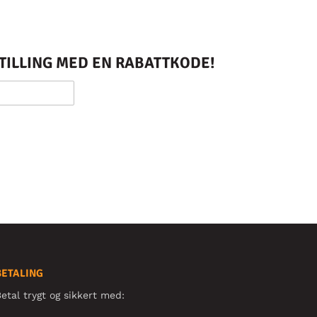
STILLING MED EN RABATTKODE!
BETALING
etal trygt og sikkert med: