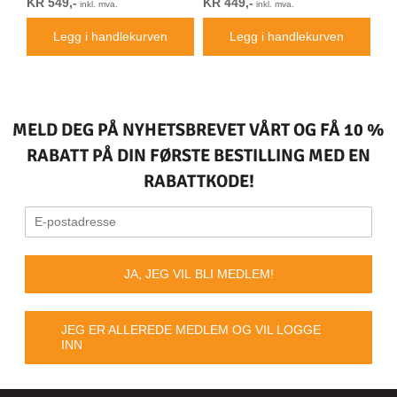
KR 549,-
KR 449,-
KR
inkl. mva.
inkl. mva.
Legg i handlekurven
Legg i handlekurven
MELD DEG PÅ NYHETSBREVET VÅRT OG FÅ 10 %
RABATT PÅ DIN FØRSTE BESTILLING MED EN
RABATTKODE!
JA, JEG VIL BLI MEDLEM!
JEG ER ALLEREDE MEDLEM OG VIL LOGGE
INN